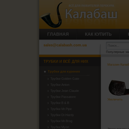
ГЛАВНАЯ
КАК КУПИТЬ
sales@calabash.com.ua
Популярные за
ТРУБКИ И ВСЁ ДЛЯ НИХ
Магазин Кала
Трубки для курения
Трубки Golden Gate
Трубки Anton
Трубки Jean Claude
Трубки Passatore
Увеличить
Трубки B & B
Трубки Mr.Pipe
Трубки Dr.Hardy
Трубки Mr.Brog
Трубки Myon