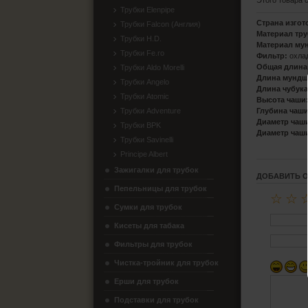
Этого товара 
Трубки Elenpipe
Страна изгот
Трубки Falcon (Англия)
Материал тру
Трубки H.D.
Материал му
Трубки Fe.ro
Фильтр:
охла
Общая длина
Трубки Aldo Morelli
Длина мундш
Трубки Angelo
Длина чубука
Трубки Atomic
Высота чаши
Трубки Adventure
Глубина чаши
Диаметр чаш
Трубки BPK
Диаметр чаш
Трубки Savinelli
Principe Albert
Зажигалки для трубок
ДОБАВИТЬ 
Пепельницы для трубок
☆
☆
Сумки для трубок
Кисеты для табака
Фильтры для трубок
Чистка-тройник для трубок
Ерши для трубок
Подставки для трубок