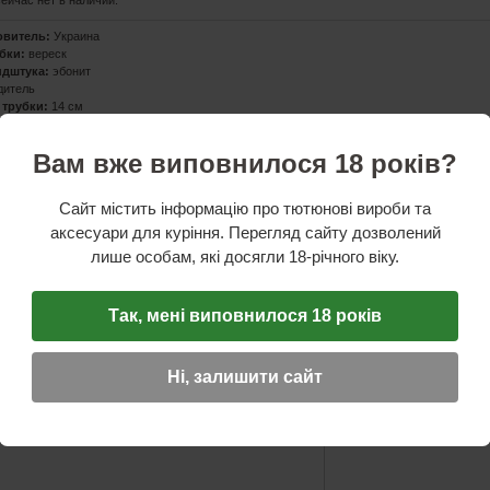
сейчас нет в наличии.
овитель:
Украина
бки:
вереск
ндштука:
эбонит
дитель
 трубки:
14 см
тука:
7 см
:
7 см
Вам вже виповнилося 18 років?
:
3,5 см
:
2,4 см
и внешний:
3,2 см
Сайт містить інформацію про тютюнові вироби та
и внутренний:
2,1 см
аксесуари для куріння. Перегляд сайту дозволений
лише особам, які досягли 18-річного віку.
ОТЗЫВ
☆
☆
☆
Так, мені виповнилося 18 років
Имя (обязательное)
Ні, залишити сайт
E-Mail