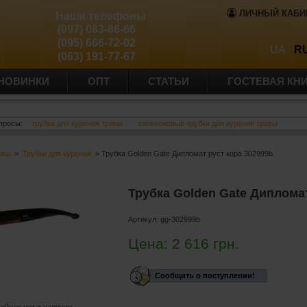
ЛИЧНЫЙ КАБИ
Наши телефоны
(097) 083-86-66
(095) 666-72-02
UA
R
(063) 191-77-67
НОВИНКИ
ОПТ
СТАТЬИ
ГОСТЕВАЯ КН
просы:
трубка для курения травы
силиконовые трубки для курения травы
баш
>
Трубки для курения
> Трубка Golden Gate Дипломат руст кора 302999b
Трубка Golden Gate Дипломат
Артикул:
gg-302999b
Цена:
2 616
грн.
Сообщить о поступлении!