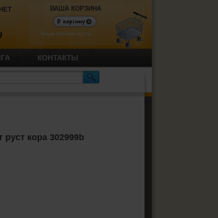
ВАША КОРЗИНА
НЕТ
Ваша корзина пуста.
U
ИГА
КОНТАКТЫ
 руст кора 302999b