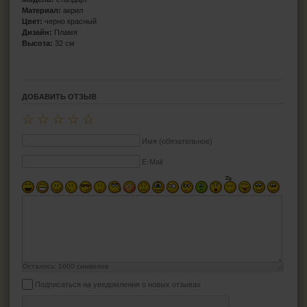
Материал:
акрил
Цвет:
черно красный
Дизайн:
Пламя
Высота:
32 см
ДОБАВИТЬ ОТЗЫВ
☆
☆
☆
☆
☆
Имя (обязательное)
E-Mail
Осталось:
1000
символов
Подписаться на уведомления о новых отзывах