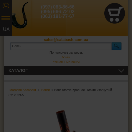
(097) 083-86-66
(095) 666-72-02
(063) 191-77-67
UA
RU
sales@calabash.com.ua
Популярные запросы:
бонги
стеклянные бонги
КАТАЛОГ
ТРУБКИ И ВСЁ ДЛЯ НИХ
Магазин Калабаш
>
Бонги
> Бонг Atomic Красное Пламя изогнутый
СИГАРЫ, СИГАРИЛЛЫ И ВСЁ ДЛЯ НИХ
0212633-5
ВСЁ ДЛЯ СИГАРЕТ И САМОКРУТОК
ЗАЖИГАЛКИ