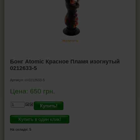
ПЕПЕЛЬНИЦЫ
HEADSHOP (ХЭДШОП)
Бонги
Стеклянные бонги
Увеличить
Акриловые бонги
Баблеры
Силиконовые бонги
Бонг Atomic Красное Пламя изогнутый
Аксессуары для бонгов
0212633-5
Прекулеры для бонгов
Аксессуары для даббинга Wax-Oil
Артикул:
cl-0212633-5
Трубка для курения маленькие
Цена:
650
грн.
Гриндеры
Бланты
Купить!
Джоинты
Купить в один клик!
КАЛЬЯНЫ И ВСЁ ДЛЯ НИХ
На складе: 5