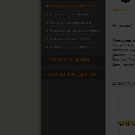
Пепельницы для сигарет
Увеличить
Пепельницы бездымные
Пепельницы карманные
На складе: 1
Пепельницы автомобильные
Пепельницы для трубок
Производите
Серия:
Car As
Пепельницы для сигар
Материал:
Те
Диаметр:
8,5
HEADSHOP (ХЭДШОП)
Высота:
13 с
Цвет:
черный
КАЛЬЯНЫ И ВСЁ ДЛЯ НИХ
ДОБАВИТЬ 
☆
☆