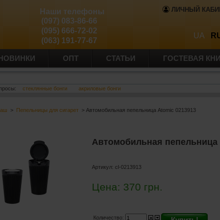
ЛИЧНЫЙ КАБИ
Наши телефоны
(097) 083-86-66
(095) 666-72-02
UA
R
(063) 191-77-67
НОВИНКИ
ОПТ
СТАТЬИ
ГОСТЕВАЯ КН
просы:
стеклянные бонги
акриловые бонги
баш
>
Пепельницы для сигарет
> Автомобильная пепельница Atomic 0213913
Автомобильная пепельница 
Артикул:
cl-0213913
Цена:
370
грн.
Количество:
Купить!