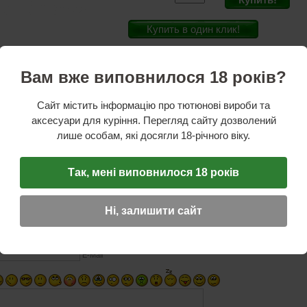
Купить в один клик!
Вам вже виповнилося 18 років?
ль:
Atomic
htray
Сайт містить інформацію про тютюнові вироби та
рмостойкий пластик
аксесуари для куріння. Перегляд сайту дозволений
 см
лише особам, які досягли 18-річного віку.
м
Так, мені виповнилося 18 років
ОТЗЫВ
☆
☆
☆
Ні, залишити сайт
Имя (обязательное)
E-Mail