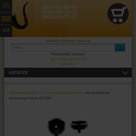
(097) 083-86-66
(095) 666-72-02
(063) 191-77-67
UA
RU
sales@calabash.com.ua
Популярные запросы:
аксессуары для бонгов
джоинты
КАТАЛОГ
ТРУБКИ И ВСЁ ДЛЯ НИХ
Магазин Калабаш
>
Пепельницы для сигарет
> Автомобильная
СИГАРЫ, СИГАРИЛЛЫ И ВСЁ ДЛЯ НИХ
пепельница Atomic 0213901
ВСЁ ДЛЯ СИГАРЕТ И САМОКРУТОК
ЗАЖИГАЛКИ