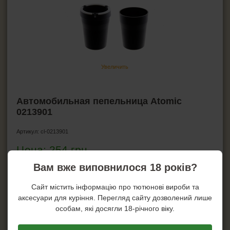
ПЕПЕЛЬНИЦЫ
Пепельницы для сигарет
Пепельницы бездымные
Пепельницы карманные
Пепельницы автомобильные
Увеличить
Пепельницы для трубок
Пепельницы для сигар
Автомобильная пепельница Atomic
0213901
HEADSHOP (ХЭДШОП)
Артикул:
cl-0213901
КАЛЬЯНЫ И ВСЁ ДЛЯ НИХ
Цена:
254
грн.
Вам вже виповнилося 18 років?
Купить!
Сайт містить інформацію про тютюнові вироби та
Купить в один клик!
аксесуари для куріння. Перегляд сайту дозволений лише
особам, які досягли 18-річного віку.
На складе: 12