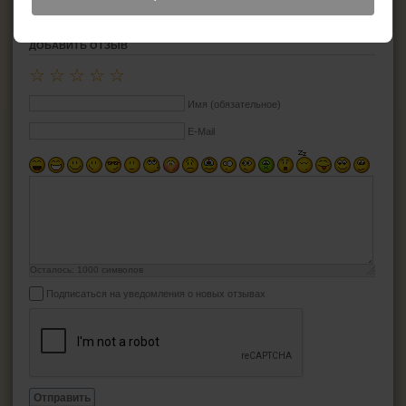
ДОБАВИТЬ ОТЗЫВ
☆
☆
☆
☆
☆
Имя (обязательное)
E-Mail
Осталось:
1000
символов
Подписаться на уведомления о новых отзывах
Отправить