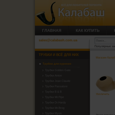
ГЛАВНАЯ
КАК КУПИТЬ
sales@calabash.com.ua
Популярные за
ТРУБКИ И ВСЁ ДЛЯ НИХ
Магазин Кала
Трубки для курения
Трубки Golden Gate
Трубки Anton
Трубки Jean Claude
Трубки Passatore
Трубки B & B
Увеличить
Трубки Mr.Pipe
Трубки Dr.Hardy
Трубки Mr.Brog
Трубки Myon