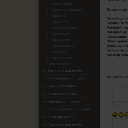
Этого товара 
Трубки Elenpipe
Характери
Трубки Falcon (Англия)
Трубки H.D.
Производите
Трубки Fe.ro
Страна изгот
Материал ча
Трубки Aldo Morelli
Материал му
Трубки Angelo
Фильтрация:
Трубки Atomic
Общая длина
Длина мундш
Трубки Adventure
Глубина чаши
Трубки BPK
Диаметр чаш
Трубки Savinelli
Principe Albert
Зажигалки для трубок
ДОБАВИТЬ 
Пепельницы для трубок
☆
☆
Сумки для трубок
Кисеты для табака
Фильтры для трубок
Чистка-тройник для трубок
Ерши для трубок
Подставки для трубок