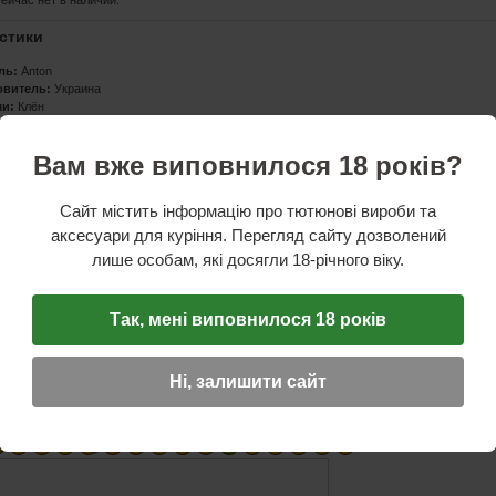
сейчас нет в наличии.
стики
ль:
Anton
овитель:
Украина
ши:
Клён
ндштука:
Пищевой пластик
Фильтр 9 мм
Вам вже виповнилося 18 років?
 трубки:
145 мм
тука:
60 мм
:
45 мм
Сайт містить інформацію про тютюнові вироби та
и внутренний:
20 мм
аксесуари для куріння. Перегляд сайту дозволений
лише особам, які досягли 18-річного віку.
ОТЗЫВ
Так, мені виповнилося 18 років
☆
☆
☆
Имя (обязательное)
Ні, залишити сайт
E-Mail