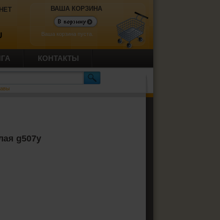
ВАША КОРЗИНА
НЕТ
Ваша корзина пуста.
U
ИГА
КОНТАКТЫ
равы
лая g507y