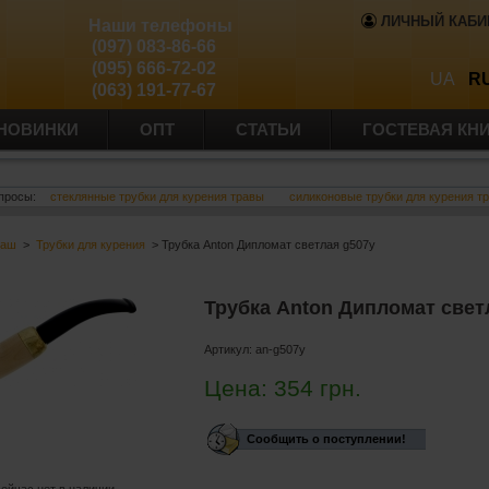
ЛИЧНЫЙ КАБИ
Наши телефоны
(097) 083-86-66
(095) 666-72-02
UA
R
(063) 191-77-67
НОВИНКИ
ОПТ
СТАТЬИ
ГОСТЕВАЯ КН
просы:
стеклянные трубки для курения травы
силиконовые трубки для курения т
баш
>
Трубки для курения
> Трубка Anton Дипломат светлая g507y
Трубка Anton Дипломат свет
Артикул:
an-g507y
Цена:
354
грн.
Сообщить о поступлении!