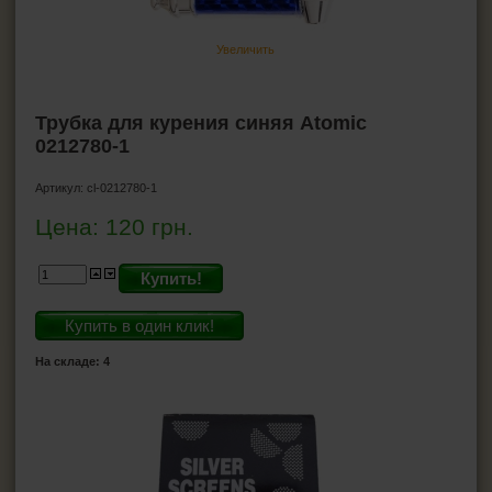
ПЕПЕЛЬНИЦЫ
Увеличить
HEADSHOP (ХЭДШОП)
Бонги
Трубка для курения синяя Atomic
Трубка для курения маленькие
0212780-1
Стеклянные трубки
Металлические трубки
Артикул:
cl-0212780-1
Деревянные трубки
Цена:
120
грн.
Силиконовые трубки
Гриндеры
Купить!
Бланты
Джоинты
Купить в один клик!
На складе: 4
КАЛЬЯНЫ И ВСЁ ДЛЯ НИХ