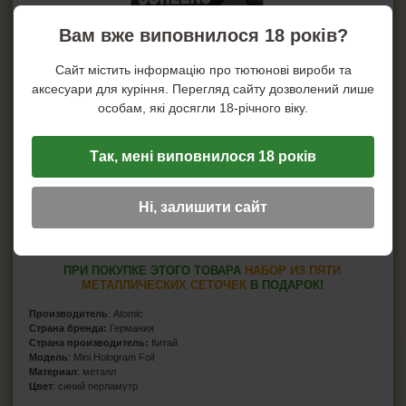
Вам вже виповнилося 18 років?
Сайт містить інформацію про тютюнові вироби та
аксесуари для куріння. Перегляд сайту дозволений лише
особам, які досягли 18-річного віку.
Так, мені виповнилося 18 років
Ні, залишити сайт
ПРИ ПОКУПКЕ ЭТОГО ТОВАРА
НАБОР ИЗ ПЯТИ
МЕТАЛЛИЧЕСКИХ СЕТОЧЕК
В ПОДАРОК!
Производитель
: Atomic
Страна бренда:
Германия
Страна производитель:
Китай
Модель
: Mini Hologram Foil
Материал
: металл
Цвет
: синий перламутр