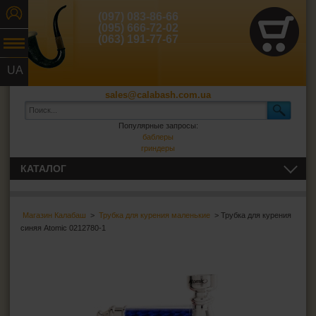
(097) 083-86-66
(095) 666-72-02
(063) 191-77-67
UA
RU
sales@calabash.com.ua
Популярные запросы:
баблеры
гриндеры
КАТАЛОГ
ТРУБКИ И ВСЁ ДЛЯ НИХ
Магазин Калабаш
>
Трубка для курения маленькие
> Трубка для курения
СИГАРЫ, СИГАРИЛЛЫ И ВСЁ ДЛЯ НИХ
синяя Atomic 0212780-1
ВСЁ ДЛЯ СИГАРЕТ И САМОКРУТОК
ЗАЖИГАЛКИ