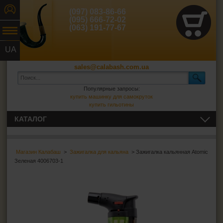
(097) 083-86-66
(095) 666-72-02
(063) 191-77-67
UA
RU
sales@calabash.com.ua
Популярные запросы:
купить машинку для самокруток
купить гильотины
КАТАЛОГ
ТРУБКИ И ВСЁ ДЛЯ НИХ
Магазин Калабаш
>
Зажигалка для кальяна
> Зажигалка кальянная Atomic
СИГАРЫ, СИГАРИЛЛЫ И ВСЁ ДЛЯ НИХ
Зеленая 4006703-1
ВСЁ ДЛЯ СИГАРЕТ И САМОКРУТОК
ЗАЖИГАЛКИ