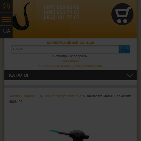
(097) 083-86-66
(095) 666-72-02
(063) 191-77-67
UA
RU
sales@calabash.com.ua
Популярные запросы:
хьюмидор
силиконовые трубки для курения травы
КАТАЛОГ
ТРУБКИ И ВСЁ ДЛЯ НИХ
Магазин Калабаш
>
Зажигалка для кальяна
> Зажигалка кальянная Atomic
СИГАРЫ, СИГАРИЛЛЫ И ВСЁ ДЛЯ НИХ
4006402
ВСЁ ДЛЯ СИГАРЕТ И САМОКРУТОК
ЗАЖИГАЛКИ