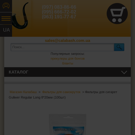
(097) 083-86-66
(095) 666-72-02
(063) 191-77-67
UA
RU
sales@calabash.com.ua
Популярные запросы:
прекулеры для бонгов
бланты
КАТАЛОГ
ТРУБКИ И ВСЁ ДЛЯ НИХ
Магазин Калабаш
>
Фильтры для самокруток
> Фильтры для сигарет
СИГАРЫ, СИГАРИЛЛЫ И ВСЁ ДЛЯ НИХ
Guliwer Regular Long 8*20мм (100шт)
ВСЁ ДЛЯ СИГАРЕТ И САМОКРУТОК
Сигаретная бумага
Фильтры для самокруток