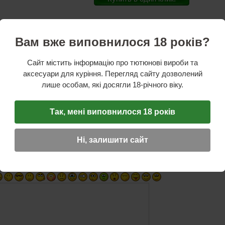
Вам вже виповнилося 18 років?
стики
ль:
Atomic
Сайт містить інформацію про тютюнові вироби та
 х 10см
. зам.
аксесуари для куріння. Перегляд сайту дозволений
лише особам, які досягли 18-річного віку.
ОТЗЫВ
Так, мені виповнилося 18 років
☆
☆
☆
Ні, залишити сайт
Имя (обязательное)
E-Mail