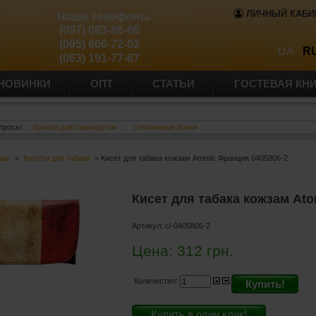
ЛИЧНЫЙ КАБИ
Наши телефоны
(097) 083-86-66
(095) 666-72-02
UA
R
(063) 191-77-67
НОВИНКИ
ОПТ
СТАТЬИ
ГОСТЕВАЯ КН
просы:
бумага для самокруток
стеклянные бонги
баш
>
Кисеты для табака
> Кисет для табака кожзам Atomic Франция 0405806-2
Кисет для табака кожзам At
Артикул:
cl-0405806-2
Цена:
312
грн.
Количество:
Купить!
Купить в один клик!