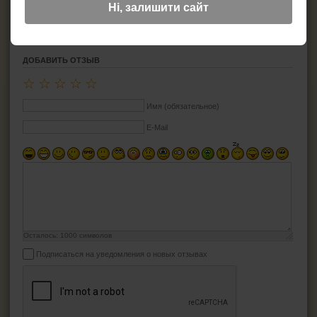
Материал:
Пластик
Ні, залишити сайт
ДОБАВИТЬ ОТЗЫВ
☆
☆
☆
☆
☆
Имя (обязательное)
E-Mail
Осталось:
1000
символов
Подписаться на уведомления о новых отзывах