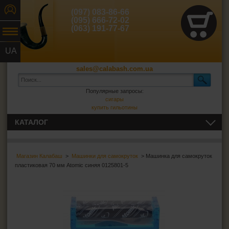
(097) 083-86-66
(095) 666-72-02
(063) 191-77-67
UA
RU
sales@calabash.com.ua
Популярные запросы:
сигары
купить гильотины
КАТАЛОГ
ТРУБКИ И ВСЁ ДЛЯ НИХ
Магазин Калабаш
>
Машинки для самокруток
> Машинка для самокруток
СИГАРЫ, СИГАРИЛЛЫ И ВСЁ ДЛЯ НИХ
пластиковая 70 мм Atomic синяя 0125801-5
ВСЁ ДЛЯ СИГАРЕТ И САМОКРУТОК
Сигаретная бумага
Фильтры для самокруток