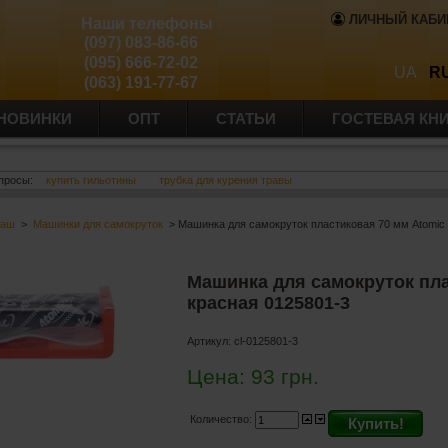
ЛИЧНЫЙ КАБИ
Наши телефоны
(097) 083-86-66
(095) 666-72-02
UA
R
(063) 191-77-67
НОВИНКИ
ОПТ
СТАТЬИ
ГОСТЕВАЯ КН
просы:
купить гильотины
трубка для курения травы
баш
>
Машинки для самокруток
> Машинка для самокруток пластиковая 70 мм Atomic
Машинка для самокруток пла
красная 0125801-3
Артикул:
cl-0125801-3
Цена:
93
грн.
Количество:
Купить!