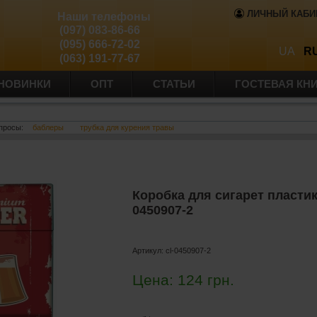
ЛИЧНЫЙ КАБИ
Наши телефоны
(097) 083-86-66
(095) 666-72-02
UA
R
(063) 191-77-67
НОВИНКИ
ОПТ
СТАТЬИ
ГОСТЕВАЯ КН
просы:
баблеры
трубка для курения травы
Коробка для сигарет пласти
0450907-2
Артикул:
cl-0450907-2
Цена:
124
грн.