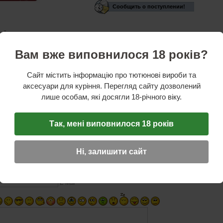
Сообщить о поступлении!
сейчас нет в наличии.
стики
Вам вже виповнилося 18 років?
овитель:
Atomic
:
для 25 сигарет
Сайт містить інформацію про тютюнові вироби та
астик
аксесуари для куріння. Перегляд сайту дозволений
 х 7 см
лише особам, які досягли 18-річного віку.
ная информация:
Автоматически-откидная крышка
Так, мені виповнилося 18 років
ОТЗЫВ
☆
☆
☆
Ні, залишити сайт
Имя (обязательное)
E-Mail