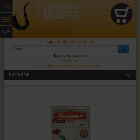
(097) 083-86-66
(095) 666-72-02
(063) 191-77-67
UA
RU
sales@calabash.com.ua
Популярные запросы:
баблеры
стеклянные трубки для курения травы
КАТАЛОГ
ТРУБКИ И ВСЁ ДЛЯ НИХ
СИГАРЫ, СИГАРИЛЛЫ И ВСЁ ДЛЯ НИХ
ВСЁ ДЛЯ СИГАРЕТ И САМОКРУТОК
Сигаретная бумага
Фильтры для самокруток