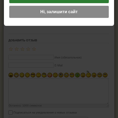
Страна изготовитель:
Atomic
Вместимость:
для 20 сигарет
Ні, залишити сайт
Материал:
Пластик
Размеры:
как обычная пачка сигарет
Дополнительная информация:
Автоматически-откидная крышка
ДОБАВИТЬ ОТЗЫВ
☆
☆
☆
☆
☆
Имя (обязательное)
E-Mail
Осталось:
1000
символов
Подписаться на уведомления о новых отзывах