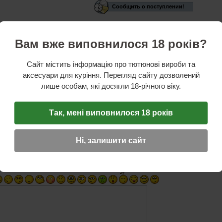
Сообщить о поступлении!
сейчас нет в наличии.
Вам вже виповнилося 18 років?
стики
ль:
Atomic
Сайт містить інформацію про тютюнові вироби та
талл
аксесуари для куріння. Перегляд сайту дозволений
:
20 сигарет (стандартного диаметра и длиною 100 мм)
лише особам, які досягли 18-річного віку.
Так, мені виповнилося 18 років
ОТЗЫВ
☆
☆
☆
Ні, залишити сайт
Имя (обязательное)
E-Mail