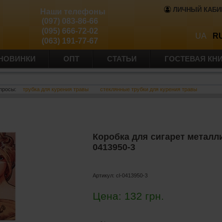
ЛИЧНЫЙ КАБИ
Наши телефоны
(097) 083-86-66
(095) 666-72-02
UA
R
(063) 191-77-67
НОВИНКИ
ОПТ
СТАТЬИ
ГОСТЕВАЯ КН
просы:
трубка для курения травы
стеклянные трубки для курения травы
Коробка для сигарет металл
0413950-3
Артикул:
cl-0413950-3
Цена:
132
грн.