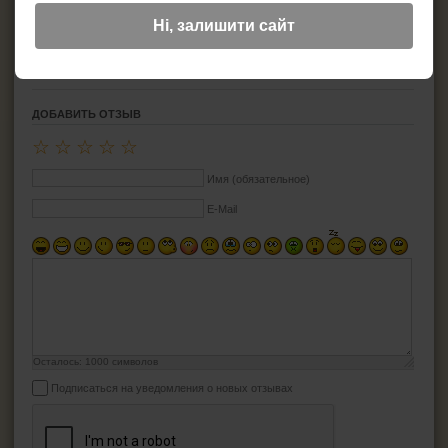
Страна изготовитель: Германия
Материал: нержавеющая сталь,дерево
Ні, залишити сайт
Длина: -- мм
Дополнительная информация: -
ДОБАВИТЬ ОТЗЫВ
☆
☆
☆
☆
☆
Имя (обязательное)
E-Mail
Осталось:
1000
символов
Подписаться на уведомления о новых отзывах