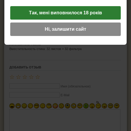
ЗАЖИГАЛКИ
Так, мені виповнилося 18 років
ПЕПЕЛЬНИЦЫ
Ні, залишити сайт
HEADSHOP (ХЭДШОП)
Характеристики
Изготовитель: Atomic
КАЛЬЯНЫ И ВСЁ ДЛЯ НИХ
Вместительность стика: 32 листов + 32 фильтра
ДОБАВИТЬ ОТЗЫВ
☆
☆
☆
☆
☆
Имя (обязательное)
E-Mail