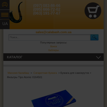
(097) 083-86-66
(095) 666-72-02
(063) 191-77-67
UA
RU
sales@calabash.com.ua
Популярные запросы:
бонги
баблеры
КАТАЛОГ
ТРУБКИ И ВСЁ ДЛЯ НИХ
Магазин Калабаш
>
Сигаретная бумага
> Бумага для самокруток +
СИГАРЫ, СИГАРИЛЛЫ И ВСЁ ДЛЯ НИХ
Фильтры Tips Atomic 0164501
ВСЁ ДЛЯ СИГАРЕТ И САМОКРУТОК
Сигаретная бумага
Smoking
Columbus