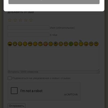
ДОБАВИТЬ ОТЗЫВ
☆
☆
☆
☆
☆
Имя (обязательное)
E-Mail
Осталось:
1000
символов
Подписаться на уведомления о новых отзывах
Отправить