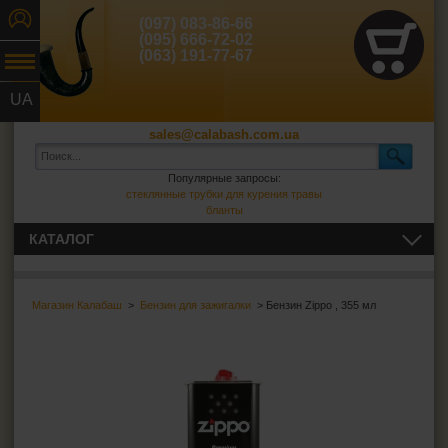
(097) 083-86-66
(095) 666-72-02
(063) 191-77-67
UA
RU
sales@calabash.com.ua
Популярные запросы:
стеклянные трубки для курения травы
бланты
КАТАЛОГ
ТРУБКИ И ВСЁ ДЛЯ НИХ
Магазин Калабаш
>
Бензин для зажигалки
> Бензин Zippo , 355 мл
СИГАРЫ, СИГАРИЛЛЫ И ВСЁ ДЛЯ НИХ
ВСЁ ДЛЯ СИГАРЕТ И САМОКРУТОК
ЗАЖИГАЛКИ
Зажигалки обычные