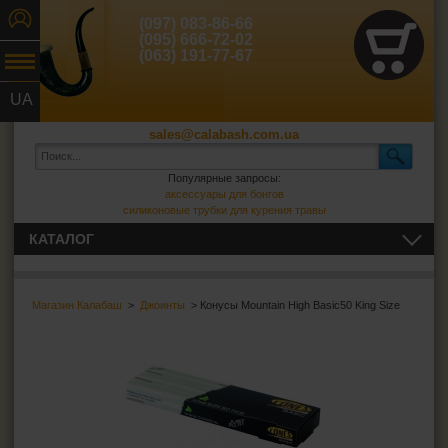
(097) 083-86-66
(095) 666-72-02
(063) 191-77-67
UA
RU
sales@calabash.com.ua
Популярные запросы:
аксессуары для бонгов
силиконовые трубки для курения травы
КАТАЛОГ
ТРУБКИ И ВСЁ ДЛЯ НИХ
Магазин Калабаш
>
Джоинты
> Конусы Mountain High Basic50 King Size
СИГАРЫ, СИГАРИЛЛЫ И ВСЁ ДЛЯ НИХ
ВСЁ ДЛЯ СИГАРЕТ И САМОКРУТОК
ЗАЖИГАЛКИ