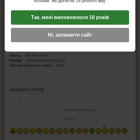
особам, які досягли 18-річного віку.
Так, мені виповнилося 18 років
Ні, залишити сайт
Характеристики
Бренд
Mountain High
Размер
110мм (Cones King Size)
Кол-во конусов в пачке
50шт
ДОБАВИТЬ ОТЗЫВ
☆
☆
☆
☆
☆
Имя (обязательное)
E-Mail