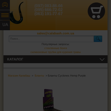
(097) 083-86-66
(095) 666-72-02
(063) 191-77-67
UA
RU
sales@calabash.com.ua
Популярные запросы:
стеклянные бонги
силиконовые трубки для курения травы
КАТАЛОГ
ТРУБКИ И ВСЁ ДЛЯ НИХ
Магазин Калабаш
>
Бланты
> Бланты Cyclones Hemp Purple
СИГАРЫ, СИГАРИЛЛЫ И ВСЁ ДЛЯ НИХ
ВСЁ ДЛЯ СИГАРЕТ И САМОКРУТОК
ЗАЖИГАЛКИ