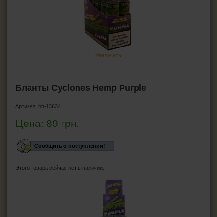
ПЕПЕЛЬНИЦЫ
HEADSHOP (ХЭДШОП)
Бонги
Увеличить
Трубка для курения маленькие
Гриндеры
Бланты
Бланты Cyclones Hemp Purple
Джоинты
Артикул:
bb-13634
КАЛЬЯНЫ И ВСЁ ДЛЯ НИХ
Цена:
89
грн.
Сообщить о поступлении!
Этого товара сейчас нет в наличии.