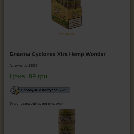
ПЕПЕЛЬНИЦЫ
HEADSHOP (ХЭДШОП)
Бонги
Увеличить
Трубка для курения маленькие
Гриндеры
Бланты
Бланты Cyclones Xtra Hemp Wonder
Джоинты
Артикул:
bb-13639
КАЛЬЯНЫ И ВСЁ ДЛЯ НИХ
Цена:
89
грн.
Сообщить о поступлении!
Этого товара сейчас нет в наличии.