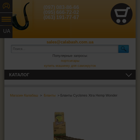
(097) 083-86-66
(095) 666-72-02
(063) 191-77-67
UA
RU
sales@calabash.com.ua
Популярные запросы:
портсигары
купить машинку для самокруток
КАТАЛОГ
ТРУБКИ И ВСЁ ДЛЯ НИХ
Магазин Калабаш
>
Бланты
> Бланты Cyclones Xtra Hemp Wonder
СИГАРЫ, СИГАРИЛЛЫ И ВСЁ ДЛЯ НИХ
ВСЁ ДЛЯ СИГАРЕТ И САМОКРУТОК
ЗАЖИГАЛКИ