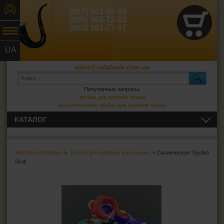
(097) 083-86-66
(095) 666-72-02
(063) 191-77-67
UA
RU
sales@calabash.com.ua
Популярные запросы:
трубка для курения травы
металлические трубки для курения травы
КАТАЛОГ
ТРУБКИ И ВСЁ ДЛЯ НИХ
Магазин Калабаш
>
Трубка для курения маленькие
> Силиконовая Трубка
СИГАРЫ, СИГАРИЛЛЫ И ВСЁ ДЛЯ НИХ
Skull
ВСЁ ДЛЯ СИГАРЕТ И САМОКРУТОК
ЗАЖИГАЛКИ