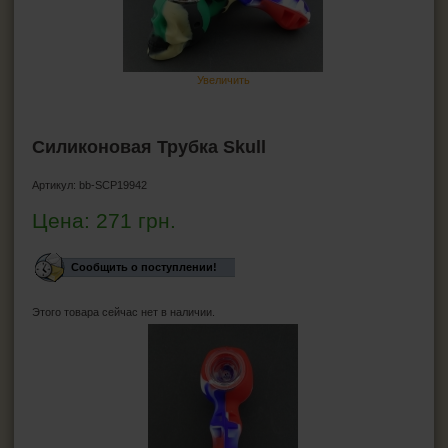
ПЕПЕЛЬНИЦЫ
HEADSHOP (ХЭДШОП)
Увеличить
Бонги
Трубка для курения маленькие
Силиконовая Трубка Skull
Стеклянные трубки
Металлические трубки
Артикул:
bb-SCP19942
Деревянные трубки
Силиконовые трубки
Цена:
271
грн.
Гриндеры
Бланты
Сообщить о поступлении!
Джоинты
Этого товара сейчас нет в наличии.
КАЛЬЯНЫ И ВСЁ ДЛЯ НИХ