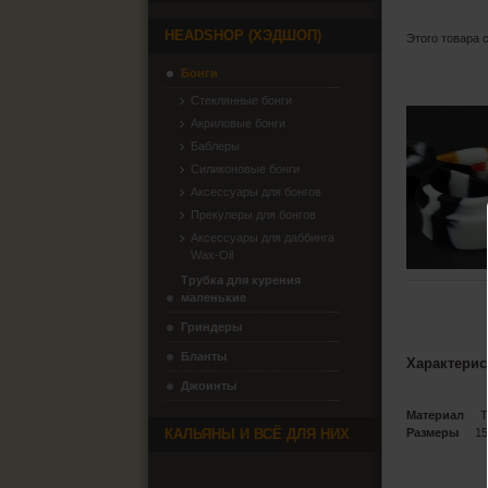
HEADSHOP (ХЭДШОП)
Этого товара 
Бонги
Стеклянные бонги
Акриловые бонги
Баблеры
Силиконовые бонги
Аксессуары для бонгов
Прекулеры для бонгов
Аксессуары для даббинга
Wax-Oil
Трубка для курения
маленькие
Гриндеры
Бланты
Характерис
Джоинты
Материал
Тер
КАЛЬЯНЫ И ВСЁ ДЛЯ НИХ
Размеры
15