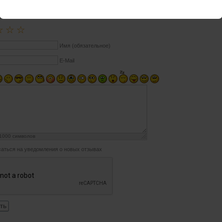
ОТЗЫВ
☆
☆
☆
Имя (обязательное)
E-Mail
1000
символов
аться на уведомления о новых отзывах
ть