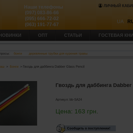
ЛИЧНЫЙ КАБИ
Наши телефоны
(097) 083-86-66
(095) 666-72-02
UA
R
(063) 191-77-67
НОВИНКИ
ОПТ
СТАТЬИ
ГОСТЕВАЯ КН
просы:
бонги
деревянные трубки для курения травы
баш
>
Бонги
> Гвоздь для даббинга Dabber Glass Pencil
Гвоздь для даббинга Dabber 
Артикул:
bb-SA24
Цена:
163
грн.
Сообщить о поступлении!