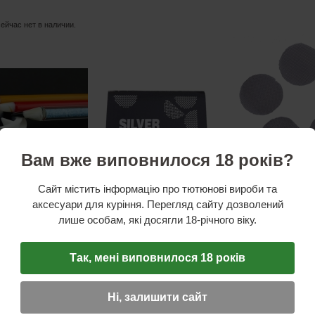
сейчас нет в наличии.
Вам вже виповнилося 18 років?
Сайт містить інформацію про тютюнові вироби та
аксесуари для куріння. Перегляд сайту дозволений
ПРИ ПОКУПКЕ ЭТОГО ТОВАРА
НАБОР ИЗ ПЯТИ МЕТАЛЛИЧЕСК
лише особам, які досягли 18-річного віку.
тики
Так, мені виповнилося 18 років
мостойкое боросиликатное стекло
0мм
Ні, залишити сайт