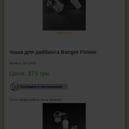
ПЕПЕЛЬНИЦЫ
HEADSHOP (ХЭДШОП)
Бонги
Увеличить
Стеклянные бонги
Акриловые бонги
Баблеры
Чаша для даббинга Banger Flower
Силиконовые бонги
Аксессуары для бонгов
Артикул:
bb-QN32
Прекулеры для бонгов
Аксессуары для даббинга Wax-Oil
Цена:
373
грн.
Трубка для курения маленькие
Гриндеры
Сообщить о поступлении!
Бланты
Этого товара сейчас нет в наличии.
Джоинты
КАЛЬЯНЫ И ВСЁ ДЛЯ НИХ