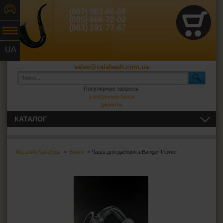
(097) 083-86-66
(095) 666-72-02
(063) 191-77-67
UA
RU
sales@calabash.com.ua
Популярные запросы:
стеклянные бонги
джоинты
КАТАЛОГ
ТРУБКИ И ВСЁ ДЛЯ НИХ
Магазин Калабаш
>
Бонги
> Чаша для даббинга Banger Flower
СИГАРЫ, СИГАРИЛЛЫ И ВСЁ ДЛЯ НИХ
ВСЁ ДЛЯ СИГАРЕТ И САМОКРУТОК
ЗАЖИГАЛКИ