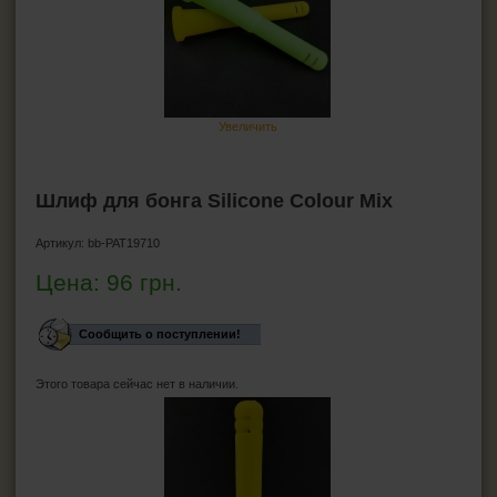
ПЕПЕЛЬНИЦЫ
HEADSHOP (ХЭДШОП)
Бонги
Увеличить
Стеклянные бонги
Акриловые бонги
Баблеры
Шлиф для бонга Silicone Colour Mix
Силиконовые бонги
Аксессуары для бонгов
Артикул:
bb-PAT19710
Прекулеры для бонгов
Аксессуары для даббинга Wax-Oil
Цена:
96
грн.
Трубка для курения маленькие
Гриндеры
Сообщить о поступлении!
Бланты
Этого товара сейчас нет в наличии.
Джоинты
КАЛЬЯНЫ И ВСЁ ДЛЯ НИХ