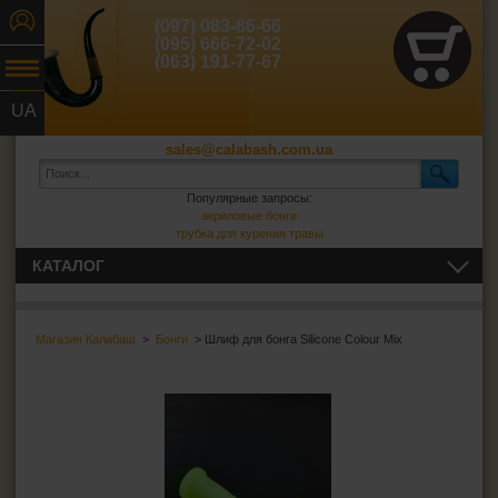
(097) 083-86-66
(095) 666-72-02
(063) 191-77-67
UA
RU
sales@calabash.com.ua
Популярные запросы:
акриловые бонги
трубка для курения травы
КАТАЛОГ
ТРУБКИ И ВСЁ ДЛЯ НИХ
Магазин Калабаш
>
Бонги
> Шлиф для бонга Silicone Colour Mix
СИГАРЫ, СИГАРИЛЛЫ И ВСЁ ДЛЯ НИХ
ВСЁ ДЛЯ СИГАРЕТ И САМОКРУТОК
ЗАЖИГАЛКИ