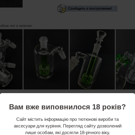
Сообщить о поступлении!
сейчас нет в наличии.
Вам вже виповнилося 18 років?
Сайт містить інформацію про тютюнові вироби та
аксесуари для куріння. Перегляд сайту дозволений
лише особам, які досягли 18-річного віку.