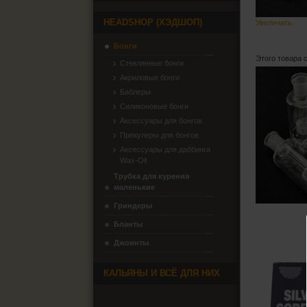
HEADSHOP (ХЭДШОП)
Увеличить
Бонги
Этого товара 
Стеклянные бонги
Акриловые бонги
Баблеры
Силиконовые бонги
Аксессуары для бонгов
Прекулеры для бонгов
Аксессуары для даббинга
Wax-Oil
Трубка для курения
маленькие
Гриндеры
Бланты
Джоинты
КАЛЬЯНЫ И ВСЁ ДЛЯ НИХ