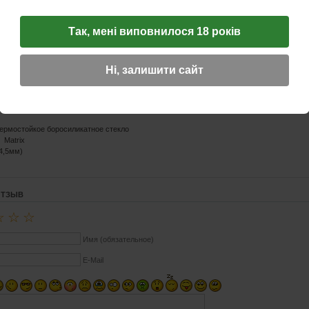
Так, мені виповнилося 18 років
Ні, залишити сайт
ПРИ ПОКУПКЕ ЭТОГО ТОВАРА
НАБОР ИЗ ПЯТИ МЕТАЛЛИЧЕСК
тики
мостойкое боросиликатное стекло
atrix
4,5мм)
ОТЗЫВ
☆
☆
☆
Имя (обязательное)
E-Mail