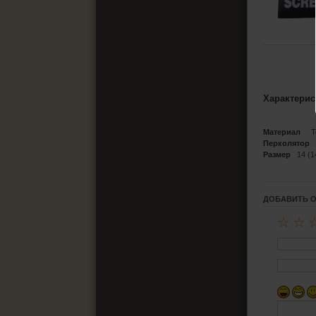
Характерис
Материал
Тер
Перколятор
M
Размер
14 (1
ДОБАВИТЬ 
☆
☆