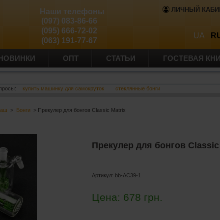
ЛИЧНЫЙ КАБИ
Наши телефоны
(097) 083-86-66
(095) 666-72-02
UA
R
(063) 191-77-67
НОВИНКИ
ОПТ
СТАТЬИ
ГОСТЕВАЯ КН
просы:
купить машинку для самокруток
стеклянные бонги
баш
>
Бонги
> Прекулер для бонгов Classic Matrix
Прекулер для бонгов Classic
Артикул:
bb-AC39-1
Цена:
678
грн.