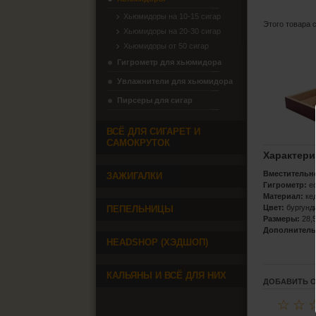
Хьюмидоры на 10-15 сигар
Этого товара 
Хьюмидоры на 20-30 сигар
Хьюмидоры от 50 сигар
Гигрометр для хьюмидора
Увлажнители для хьюмидора
Пирсеры для сигар
ВСЁ ДЛЯ СИГАРЕТ И
САМОКРУТОК
Характери
Вместительн
ЗАЖИГАЛКИ
Гигрометр:
е
Материал:
ке
Цвет:
бургунд
ПЕПЕЛЬНИЦЫ
Размеры:
28,
Дополнитель
HEADSHOP (ХЭДШОП)
КАЛЬЯНЫ И ВСЁ ДЛЯ НИХ
ДОБАВИТЬ 
☆
☆