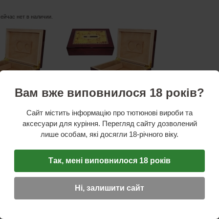
сейчас нет в наличии.
Вам вже виповнилося 18 років?
стики
Сайт містить інформацію про тютюнові вироби та
ость
: 12
сигар
аксесуари для куріння. Перегляд сайту дозволений
сть
лише особам, які досягли 18-річного віку.
др/шпон
и (бордовый)/лак
5x21x7,2 см
Так, мені виповнилося 18 років
ная информация:
увлажнитель
Ні, залишити сайт
ОТЗЫВ
☆
☆
☆