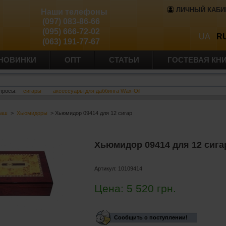
ЛИЧНЫЙ КАБИ
Наши телефоны
(097) 083-86-66
(095) 666-72-02
UA
R
(063) 191-77-67
НОВИНКИ
ОПТ
СТАТЬИ
ГОСТЕВАЯ КН
просы:
сигары
аксессуары для даббинга Wax-Oil
баш
>
Хьюмидоры
> Хьюмидор 09414 для 12 сигар
Хьюмидор 09414 для 12 сига
Артикул:
10109414
Цена:
5 520
грн.
Сообщить о поступлении!