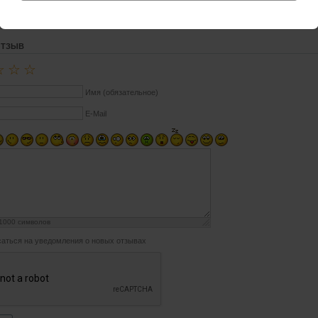
ОТЗЫВ
☆
☆
☆
Имя (обязательное)
E-Mail
1000
символов
аться на уведомления о новых отзывах