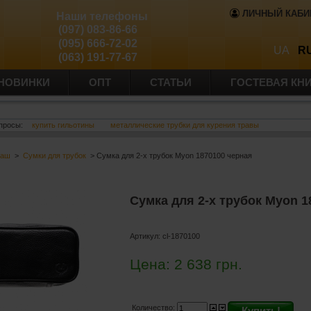
ЛИЧНЫЙ КАБИ
Наши телефоны
(097) 083-86-66
(095) 666-72-02
UA
R
(063) 191-77-67
НОВИНКИ
ОПТ
СТАТЬИ
ГОСТЕВАЯ КН
просы:
купить гильотины
металлические трубки для курения травы
баш
>
Сумки для трубок
> Сумка для 2-х трубок Myon 1870100 черная
Сумка для 2-х трубок Myon 1
Артикул:
cl-1870100
Цена:
2 638
грн.
Количество:
Купить!