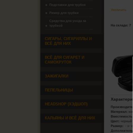
Подставки для трубок
Увеличить
Ример для трубки
Средства для ухода за
На складе: 7
трубкой
СИГАРЫ, СИГАРИЛЛЫ И
ВСЁ ДЛЯ НИХ
ВСЁ ДЛЯ СИГАРЕТ И
САМОКРУТОК
ЗАЖИГАЛКИ
ПЕПЕЛЬНИЦЫ
Характери
HEADSHOP (ХЭДШОП)
Производите
Материал:
ко
Вместимость
КАЛЬЯНЫ И ВСЁ ДЛЯ НИХ
Цвет:
черный
Размер:
- х- 
Дополнитель