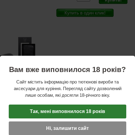
Купить в один клик!
Вам вже виповнилося 18 років?
Сайт містить інформацію про тютюнові вироби та
аксесуари для куріння. Перегляд сайту дозволений
лише особам, які досягли 18-річного віку.
стики
ль:
Myon
Так, мені виповнилося 18 років
жа
:
для 2-х трубок
Ні, залишити сайт
см
но:
есть кисет для табака