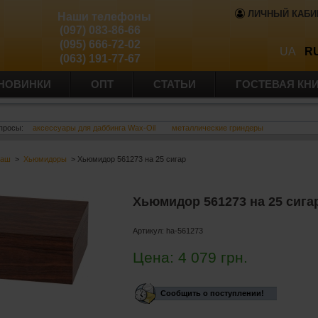
ЛИЧНЫЙ КАБИ
Наши телефоны
(097) 083-86-66
(095) 666-72-02
UA
R
(063) 191-77-67
НОВИНКИ
ОПТ
СТАТЬИ
ГОСТЕВАЯ КН
просы:
аксессуары для даббинга Wax-Oil
металлические гриндеры
баш
>
Хьюмидоры
> Хьюмидор 561273 на 25 сигар
Хьюмидор 561273 на 25 сига
Артикул:
ha-561273
Цена:
4 079
грн.
Сообщить о поступлении!