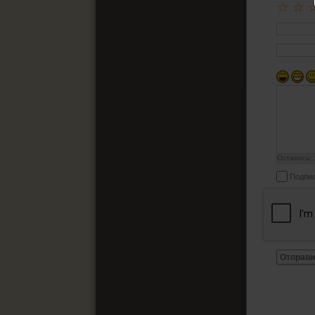
☆
☆
Осталось:
Подпис
Отправи