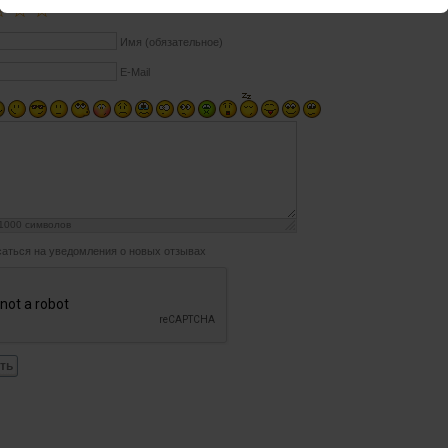
☆
☆
☆
Имя (обязательное)
E-Mail
1000
символов
аться на уведомления о новых отзывах
ть