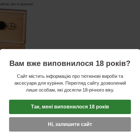
сейчас нет в наличии.
Вам вже виповнилося 18 років?
Сайт містить інформацію про тютюнові вироби та
стики
аксесуари для куріння. Перегляд сайту дозволений
ость
: 25
сигар
лише особам, які досягли 18-річного віку.
утренний
др/шпон
евый
5x26x22 см
Так, мені виповнилося 18 років
ная информация:
гигрометр, увлажнитель
Ні, залишити сайт
ОТЗЫВ