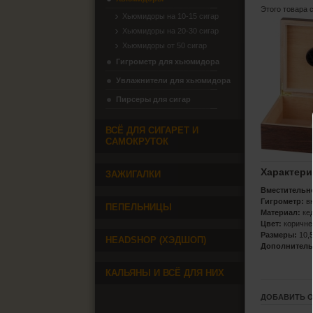
Этого товара 
Хьюмидоры на 10-15 сигар
Хьюмидоры на 20-30 сигар
Хьюмидоры от 50 сигар
Гигрометр для хьюмидора
Увлажнители для хьюмидора
Пирсеры для сигар
ВСЁ ДЛЯ СИГАРЕТ И
САМОКРУТОК
Характери
ЗАЖИГАЛКИ
Вместительн
Гигрометр:
вн
ПЕПЕЛЬНИЦЫ
Материал:
ке
Цвет:
коричн
Размеры:
10,
HEADSHOP (ХЭДШОП)
Дополнитель
КАЛЬЯНЫ И ВСЁ ДЛЯ НИХ
ДОБАВИТЬ 