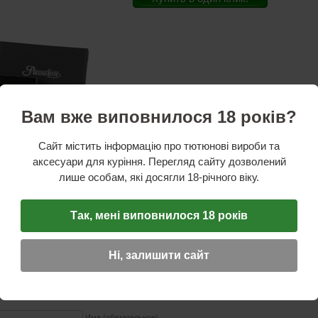
Вам вже виповнилося 18 років?
Сайт містить інформацію про тютюнові вироби та
стики
ль:
Германия
аксесуари для куріння. Перегляд сайту дозволений
мм
лише особам, які досягли 18-річного віку.
талл
мм
Так, мені виповнилося 18 років
желтый
ная информация:
2 лезвия
Ні, залишити сайт
ОТЗЫВ
☆
☆
☆
Имя (обязательное)