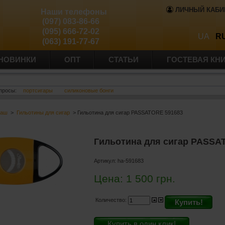
ЛИЧНЫЙ КАБИ
Наши телефоны
(097) 083-86-66
(095) 666-72-02
UA
R
(063) 191-77-67
НОВИНКИ
ОПТ
СТАТЬИ
ГОСТЕВАЯ КН
просы:
портсигары
силиконовые бонги
баш
>
Гильотины для сигар
> Гильотина для сигар PASSATORE 591683
Гильотина для сигар PASSA
Артикул:
ha-591683
Цена:
1 500
грн.
Количество:
Купить!
Купить в один клик!