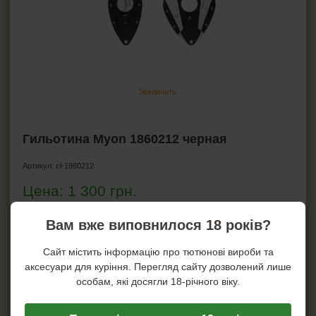
Ножницы для сигар
Хьюмидоры
Гигрометр для хьюмидора
Увлажнители для хьюмидора
Пирсеры для сигар
Увеличить
ВСЁ ДЛЯ СИГАРЕТ И САМОКРУТОК
Гильотина Myon 1860212 черная
ЗАЖИГАЛКИ
Артикул:
cl-1860212
Цена:
1 300
грн.
ПЕПЕЛЬНИЦЫ
HEADSHOP (ХЭДШОП)
Вам вже виповнилося 18 років?
Купить!
Сайт містить інформацію про тютюнові вироби та
Купить в один клик!
КАЛЬЯНЫ И ВСЁ ДЛЯ НИХ
аксесуари для куріння. Перегляд сайту дозволений лише
На складе: 3
особам, які досягли 18-річного віку.
Виробник:
Myon