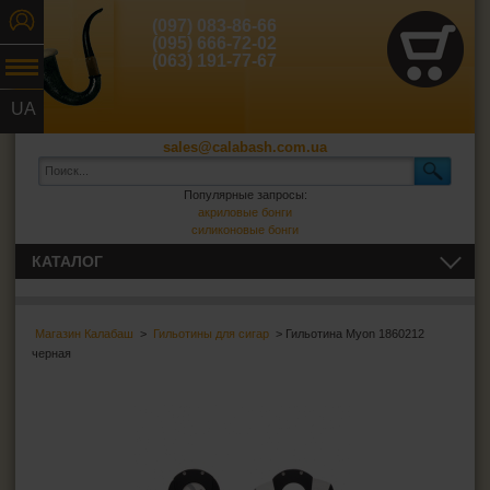
(097) 083-86-66
(095) 666-72-02
(063) 191-77-67
UA
RU
sales@calabash.com.ua
Популярные запросы:
акриловые бонги
силиконовые бонги
КАТАЛОГ
ТРУБКИ И ВСЁ ДЛЯ НИХ
Магазин Калабаш
>
Гильотины для сигар
> Гильотина Myon 1860212
СИГАРЫ, СИГАРИЛЛЫ И ВСЁ ДЛЯ НИХ
черная
Пепельницы для сигар
Зажигалки для сигар
Футляры для сигар
Гильотины для сигар