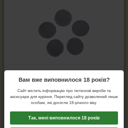
ПРИ ПОКУПКЕ ЭТОГО ТОВАРА
НАБОР ИЗ ПЯТИ
Вам вже виповнилося 18 років?
МЕТАЛЛИЧЕСКИХ СЕТОЧЕК
В ПОДАРОК!
Сайт містить інформацію про тютюнові вироби та
аксесуари для куріння. Перегляд сайту дозволений лише
Модель:
стандарт
особам, які досягли 18-річного віку.
Материал:
стекло
Цвет:
синий
Дизайн:
прозрачный
Так, мені виповнилося 18 років
Высота:
36 см
Диаметр шахты:
51 мм