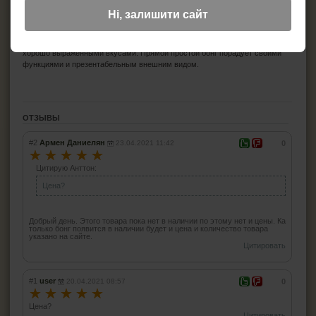
Достаточно необычная высокая модель бонга со специальными
Ні, залишити сайт
вставками – сеточками по высоте колбы. Каждая из них разбивает дым на
мелкие струйки, не только дополнительно его охлаждая, но и очищая. Так
вы вдыхаете более чистый мягкий охлажденный дым, обладающий
хорошо выраженными вкусами. Прямой простой бонг порадует своими
функциями и презентабельным внешним видом.
ОТЗЫВЫ
#2
Армен Даниелян
23.04.2021 11:42
0
☆
☆
☆
☆
☆
Цитирую Анттон:
Цена?
Добрый день. Этого товара пока нет в наличии по этому нет и цены. Ка
только бонг появится в наличии будет и цена и количество товара
указано на сайте.
Цитировать
#1
user
20.04.2021 08:57
0
☆
☆
☆
☆
☆
Цена?
Цитировать