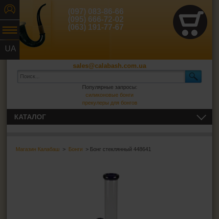
(097) 083-86-66
(095) 666-72-02
(063) 191-77-67
UA
RU
sales@calabash.com.ua
Популярные запросы:
силиконовые бонги
прекулеры для бонгов
КАТАЛОГ
ТРУБКИ И ВСЁ ДЛЯ НИХ
Магазин Калабаш
>
Бонги
> Бонг стеклянный 448641
СИГАРЫ, СИГАРИЛЛЫ И ВСЁ ДЛЯ НИХ
ВСЁ ДЛЯ СИГАРЕТ И САМОКРУТОК
ЗАЖИГАЛКИ