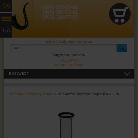
(097) 083-86-66
(095) 666-72-02
(063) 191-77-67
UA
RU
sales@calabash.com.ua
Популярные запросы:
мундштук
стеклянные бонги
КАТАЛОГ
ТРУБКИ И ВСЁ ДЛЯ НИХ
Магазин Калабаш
>
Бонги
> Бонг Atomic стекляный черный 0212676-1
СИГАРЫ, СИГАРИЛЛЫ И ВСЁ ДЛЯ НИХ
ВСЁ ДЛЯ СИГАРЕТ И САМОКРУТОК
ЗАЖИГАЛКИ