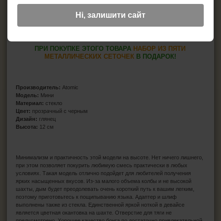
Ні, залишити сайт
ПРИ ПОКУПКЕ ЭТОГО ТОВАРА
НАБОР ИЗ ПЯТИ
МЕТАЛЛИЧЕСКИХ СЕТОЧЕК
В ПОДАРОК!
Производитель:
Atomic
Модель:
Мини
Материал:
стекло
Цвет:
прозрачный с черным
Дизайн:
глянец
Высота:
12 см
Минимализм и практичность этой модели на высоте. Нет ничего лишнего,
при этом позволяет покурить любимую смесь практически в любых
условиях. Такая модель отлично подойдет для любителей получения
ярких насыщенных вкусов. Из-за малого объема колбы и не высокой
шахты, дым будет преодолевать очень короткий путь к вашим легким,
поэтому приготовьтесь к пощипыванию языка. Адаптер и шлиф
выполнены также из стекла. Единственной яркой ноткой в девайсе
является цветная окантовка на шахте. Отверстие для тяги не
предусмотрено. Хорошее качество бонга по достаточно привлекательной