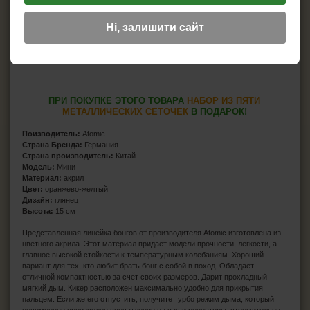
Ні, залишити сайт
ПРИ ПОКУПКЕ ЭТОГО ТОВАРА
НАБОР ИЗ ПЯТИ
МЕТАЛЛИЧЕСКИХ СЕТОЧЕК
В ПОДАРОК!
Поизводитель:
Atomic
Страна Бренда:
Германия
Страна производитель:
Китай
Модель:
Мини
Материал:
акрил
Цвет:
оранжево-желтый
Дизайн:
глянец
Высота:
15 см
Представленная линейка бонгов от производителя Atomic изготовлена из
цветного акрила. Этот материал придает модели прочности, легкости, а
главное высокой стойкости к температурным колебаниям. Хороший
вариант для тех, кто любит брать бонг с собой в поход. Обладает
отличной компактностью за счет своих размеров. Дарит прохладный
мягкий дым. Кикер расположен максимально удобно для прикрытия
пальцем. Если же его отпустить, получите турбо режим дыма, который
несомненно произведен впечатление на ваши рецепторы, стремительно