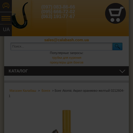
(097) 083-86-66
(095) 666-72-02
(063) 191-77-67
UA
RU
sales@calabash.com.ua
Популярные запросы:
трубки для курения
прекулеры для бонгов
КАТАЛОГ
ТРУБКИ И ВСЁ ДЛЯ НИХ
Магазин Калабаш
>
Бонги
> Бонг Atomic Акрил оранжево-желтый 0212604-
СИГАРЫ, СИГАРИЛЛЫ И ВСЁ ДЛЯ НИХ
1
ВСЁ ДЛЯ СИГАРЕТ И САМОКРУТОК
ЗАЖИГАЛКИ