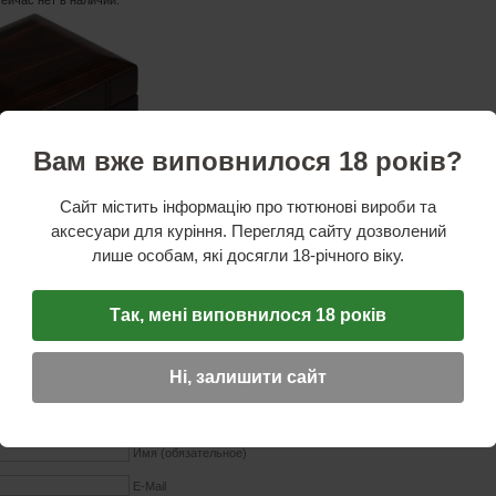
сейчас нет в наличии.
Вам вже виповнилося 18 років?
стики
Сайт містить інформацію про тютюнові вироби та
аксесуари для куріння. Перегляд сайту дозволений
ть: 1 сигара
лише особам, які досягли 18-річного віку.
ево, металл
евый
я информация: есть гильотина и пирсер, складывается
Так, мені виповнилося 18 років
Ні, залишити сайт
ОТЗЫВ
☆
☆
☆
Имя (обязательное)
E-Mail