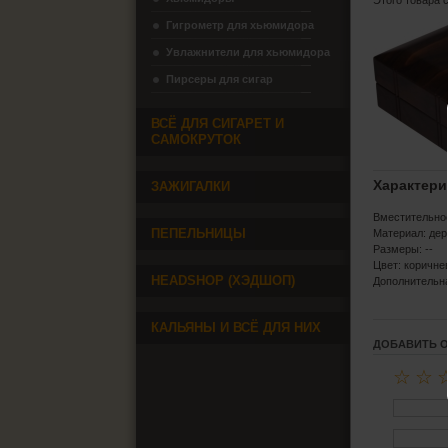
Этого товара 
Гигрометр для хьюмидора
Увлажнители для хьюмидора
Пирсеры для сигар
ВСЁ ДЛЯ СИГАРЕТ И
САМОКРУТОК
Характери
ЗАЖИГАЛКИ
Вместительнос
ПЕПЕЛЬНИЦЫ
Материал: дер
Размеры: --
Цвет: коричн
HEADSHOP (ХЭДШОП)
Дополнительна
КАЛЬЯНЫ И ВСЁ ДЛЯ НИХ
ДОБАВИТЬ 
☆
☆