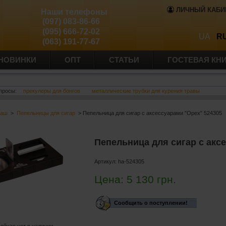
ЛИЧНЫЙ КАБИ
Наши телефоны
(097) 083-86-66
(095) 666-72-02
UA
R
(063) 191-77-67
НОВИНКИ
ОПТ
СТАТЬИ
ГОСТЕВАЯ КН
просы:
прекулеры для бонгов
металлические трубки для курения травы
баш
>
Пепельницы для сигар
> Пепельница для сигар с аксессуарами "Орех" 524305
Пепельница для сигар с акс
Артикул:
ha-524305
Цена:
5 130
грн.
Сообщить о поступлении!