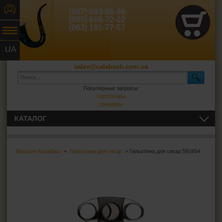
(097) 083-86-66
(095) 666-72-02
(063) 191-77-67
UA
RU
sales@calabash.com.ua
Популярные запросы:
портсигары
гриндеры
КАТАЛОГ
ТРУБКИ И ВСЁ ДЛЯ НИХ
Магазин Калабаш
>
Гильотины для сигар
> Гильотина для сигар 591654
СИГАРЫ, СИГАРИЛЛЫ И ВСЁ ДЛЯ НИХ
Пепельницы для сигар
Зажигалки для сигар
Футляры для сигар
Гильотины для сигар