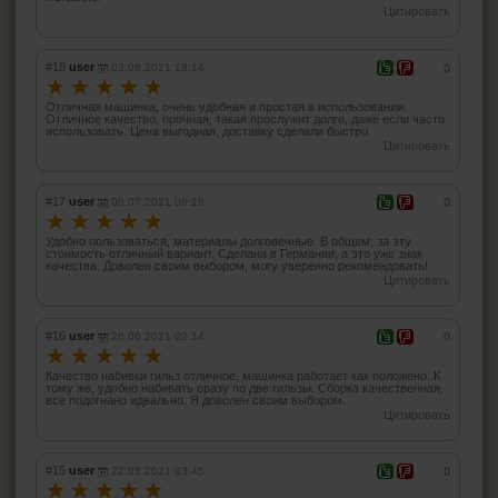
Цитировать
#18
user
02.08.2021 18:14
0
☆
☆
☆
☆
☆
Отличная машинка, очень удобная и простая в использовании.
Отличное качество, прочная, такая прослужит долго, даже если часто
использовать. Цена выгодная, доставку сделали быстро.
Цитировать
#17
user
06.07.2021 06:19
0
☆
☆
☆
☆
☆
Удобно пользоваться, материалы долговечные. В общем, за эту
стоимость отличный вариант. Сделана в Германии, а это уже знак
качества. Доволен своим выбором, могу уверенно рекомендовать!
Цитировать
#16
user
26.06.2021 02:14
0
☆
☆
☆
☆
☆
Качество набивки гильз отличное, машинка работает как положено. К
тому же, удобно набивать сразу по две гильзы. Сборка качественная,
все подогнано идеально. Я доволен своим выбором.
Цитировать
#15
user
22.05.2021 03:45
0
☆
☆
☆
☆
☆