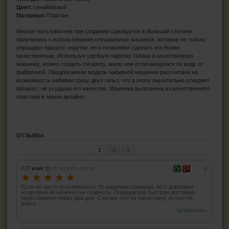
Цвет:
синий/белый
Материал:
Пластик
Многие пользователи при создании самокруток в большей степени
приучились к использованию специальных машинок, которые не только
упрощают процесс скрутки, но и позволяют сделать его более
качественным. Используя удобную нарезку табака и качественную
машинку, можно создать сигарету, мало чем отличающуюся по виду от
фабричной. Предлагаемая модель набивной машинки рассчитана на
возможность набивки сразу двух гильз, что в итоге значительно ускоряет
процесс, не ухудшая его качество. Машинка выполнена из качественного
пластика в ярком дизайне.
ОТЗЫВЫ
1
2
3
#23
user
01.10.2021 09:16
0
☆
☆
☆
☆
☆
Если не часто пользоваться, то машинка хорошая, но с дорогими
моделями её конечно не сравнить. Порадовала быстрая доставка,
заказ пришел через два дня. Считаю, что за такую цену лучше не
найти.
Цитировать