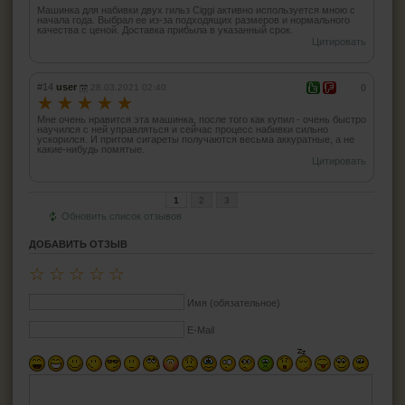
Машинка для набивки двух гильз Ciggi активно используется мною с
начала года. Выбрал ее из-за подходящих размеров и нормального
качества с ценой. Доставка прибыла в указанный срок.
Цитировать
#14
user
28.03.2021 02:40
0
☆
☆
☆
☆
☆
Мне очень нравится эта машинка, после того как купил - очень быстро
научился с ней управляться и сейчас процесс набивки сильно
ускорился. И притом сигареты получаются весьма аккуратные, а не
какие-нибудь помятые.
Цитировать
1
2
3
Обновить список отзывов
ДОБАВИТЬ ОТЗЫВ
☆
☆
☆
☆
☆
Имя (обязательное)
E-Mail