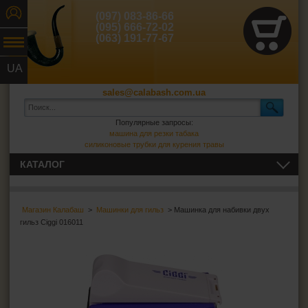
(097) 083-86-66
(095) 666-72-02
(063) 191-77-67
UA
RU
sales@calabash.com.ua
Популярные запросы:
машина для резки табака
силиконовые трубки для курения травы
КАТАЛОГ
ТРУБКИ И ВСЁ ДЛЯ НИХ
Магазин Калабаш
>
Машинки для гильз
> Машинка для набивки двух
СИГАРЫ, СИГАРИЛЛЫ И ВСЁ ДЛЯ НИХ
гильз Ciggi 016011
ВСЁ ДЛЯ СИГАРЕТ И САМОКРУТОК
Сигаретная бумага
Фильтры для самокруток