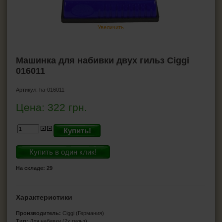
Гильзы для сигарет
Машинки для гильз
Увеличить
Машинки для самокруток
Мундштуки
Машинка для набивки двух гильз Ciggi
Портсигары
016011
Коробка для сигарет
Машинки для резки табака
Артикул:
ha-016011
Цена:
322
грн.
ЗАЖИГАЛКИ
Купить!
ПЕПЕЛЬНИЦЫ
Купить в один клик!
HEADSHOP (ХЭДШОП)
На складе: 29
КАЛЬЯНЫ И ВСЁ ДЛЯ НИХ
Характеристики
Производитель:
Ciggi (Германия)
Тип:
Для набивки (2х гильз)