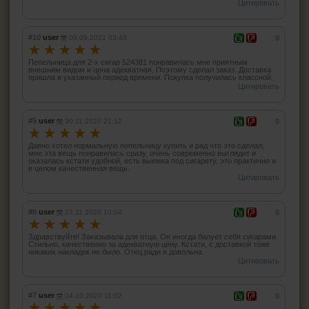
Цитировать
#10
user
03.09.2021 03:43
0
☆
☆
☆
☆
☆
Пепельница для 2-х сигар 524381 понравилась мне приятным
внешним видом и цена адекватная. Поэтому сделал заказ. Доставка
пришла в указанный период времени. Покупка получилась классной.
Цитировать
#9
user
30.11.2020 21:12
0
☆
☆
☆
☆
☆
Давно хотел нормальную пепельницу купить и рад что это сделал,
мне эта вещь понравилась сразу, очень современно выглядит и
оказалась кстати удобной, есть выемка под сигарету, это практично и
в целом качественная вещь.
Цитировать
#8
user
27.11.2020 10:04
0
☆
☆
☆
☆
☆
Здравствуйте! Заказывала для отца. Он иногда балует себя сигарами.
Стильно, качественно за адекватную цену. Кстати, с доставкой тоже
никаких накладок не было. Отец ради я довольна.
Цитировать
#7
user
04.10.2020 11:02
0
☆
☆
☆
☆
☆