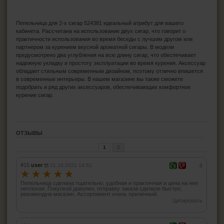
Пепельница для 2-х сигар 524381 идеальный атрибут для вашего
кабинета. Рассчитана на использование двух сигар, что говорит о
практичности использования во время беседы с лучшим другом или
партнером за курением вкусной ароматной сигары. В модели
предусмотрено два углубления на всю длину сигар, что обеспечивает
надежную укладку и простоту эксплуатации во время курения. Аксессуар
обладает стильным современным дизайном, поэтому отлично впишется
в современные интерьеры. В нашем магазине вы также сможете
подобрать и ряд других аксессуаров, обеспечивающих комфортное
курение сигар.
ОТЗЫВЫ
1
2
#15
user
31.10.2021 14:52
0
☆
☆
☆
☆
☆
Пепельница сделана тщательно, удобная и практичная и цена на нее
неплохая. Покупкой доволен, отправку заказа сделали быстро,
рекомендую магазин. Ассортимент очень приличный.
Цитировать