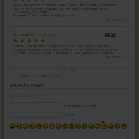
Хорошая, добротная пепельница. Отличный вариант для подарка.
Рассчитана для двух сигар, поэтому удобно держать такую
пепельницу в кабинете.
Доставка с этого сайта всегда быстрая
Цитировать
#6
user
03.10.2020 07:00
0
☆
☆
☆
☆
☆
Пепельница отлично пододет для презента, я тоже заказывл на
подарок, но потом и для себя заказал - отличное качество, очень
удобное, цена неплохая. С доставкой - как всегда без задержек.
Цитировать
1
2
Обновить список отзывов
ДОБАВИТЬ ОТЗЫВ
☆
☆
☆
☆
☆
Имя (обязательное)
E-Mail