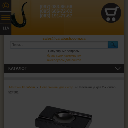
(097) 083-86-66
(095) 666-72-02
(063) 191-77-67
UA
RU
sales@calabash.com.ua
Популярные запросы:
бумага для самокруток
аксессуары для бонгов
КАТАЛОГ
ТРУБКИ И ВСЁ ДЛЯ НИХ
Магазин Калабаш
>
Пепельницы для сигар
> Пепельница для 2-х сигар
СИГАРЫ, СИГАРИЛЛЫ И ВСЁ ДЛЯ НИХ
524381
Пепельницы для сигар
Зажигалки для сигар
Футляры для сигар
Гильотины для сигар