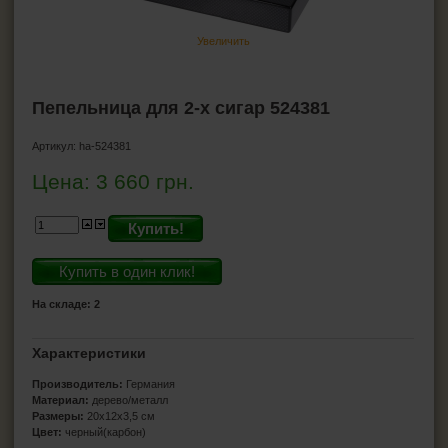
Ножницы для сигар
Увеличить
Хьюмидоры
Гигрометр для хьюмидора
Увлажнители для хьюмидора
Пепельница для 2-х сигар 524381
Пирсеры для сигар
Артикул:
ha-524381
ВСЁ ДЛЯ СИГАРЕТ И САМОКРУТОК
Цена:
3 660
грн.
ЗАЖИГАЛКИ
Купить!
ПЕПЕЛЬНИЦЫ
Купить в один клик!
На складе: 2
HEADSHOP (ХЭДШОП)
Характеристики
КАЛЬЯНЫ И ВСЁ ДЛЯ НИХ
Производитель:
Германия
Материал:
дерево/металл
Размеры:
20
х12х3,5
см
Цвет:
черный(карбон)