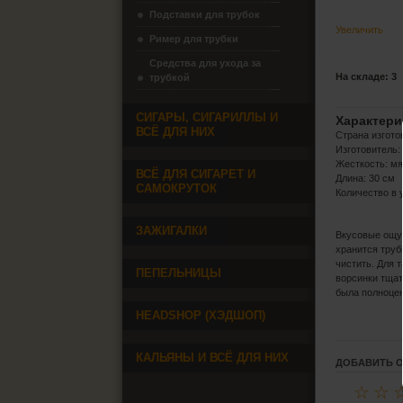
Подставки для трубок
Увеличить
Ример для трубки
Средства для ухода за
На складе: 3
трубкой
СИГАРЫ, СИГАРИЛЛЫ И
Характери
ВСЁ ДЛЯ НИХ
Страна изгото
Изготовитель
Жесткость: мя
ВСЁ ДЛЯ СИГАРЕТ И
Длина: 30 см
САМОКРУТОК
Количество в 
ЗАЖИГАЛКИ
Вкусовые ощущ
хранится труб
чистить. Для 
ПЕПЕЛЬНИЦЫ
ворсинки тщат
была полноце
HEADSHOP (ХЭДШОП)
КАЛЬЯНЫ И ВСЁ ДЛЯ НИХ
ДОБАВИТЬ 
☆
☆