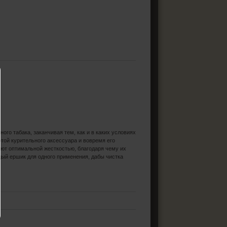
го табака, заканчивая тем, как и в каких условиях
той курительного аксессуара и вовремя его
ют оптимальной жесткостью, благодаря чему их
дый ершик для одного применения, дабы чистка