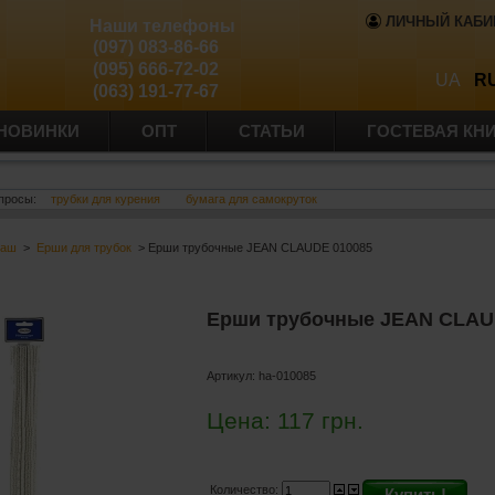
ЛИЧНЫЙ КАБИ
Наши телефоны
(097) 083-86-66
(095) 666-72-02
UA
R
(063) 191-77-67
НОВИНКИ
ОПТ
СТАТЬИ
ГОСТЕВАЯ КН
просы:
трубки для курения
бумага для самокруток
баш
>
Ерши для трубок
> Ерши трубочные JEAN CLAUDE 010085
Ерши трубочные JEAN CLAU
Артикул:
ha-010085
Цена:
117
грн.
Количество:
Купить!