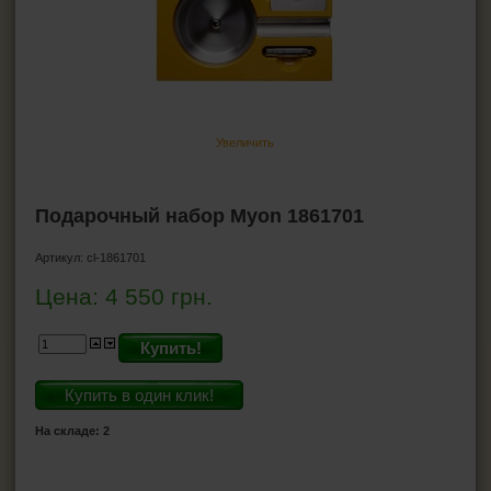
Ножницы для сигар
Хьюмидоры
Гигрометр для хьюмидора
Увлажнители для хьюмидора
Пирсеры для сигар
Увеличить
ВСЁ ДЛЯ СИГАРЕТ И САМОКРУТОК
Подарочный набор Myon 1861701
ЗАЖИГАЛКИ
Артикул:
cl-1861701
Цена:
4 550
грн.
ПЕПЕЛЬНИЦЫ
HEADSHOP (ХЭДШОП)
Купить!
Купить в один клик!
КАЛЬЯНЫ И ВСЁ ДЛЯ НИХ
На складе: 2