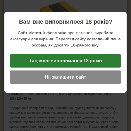
Вам вже виповнилося 18 років?
Сайт містить інформацію про тютюнові вироби та
аксесуари для куріння. Перегляд сайту дозволений лише
особам, які досягли 18-річного віку.
Характеристики
Так, мені виповнилося 18 років
Производитель:
Myon
Страна изготовитель:
Франция
Материал:
Металл Алюминий
Ні, залишити сайт
Цвет:
Желтый
Состав:
пепельница, гильотина, пирсер.
Гильотина:
1 лезвия
Размеры:
Внешний 198х147х62 мм Выдвижная часть(пепельница)
188х120х35 мм
Подарочный набор для сигар, несомненно, будет уместным по любому
поводу для ценителя сигар, независимо от формата и их стоимости. Он
удобен тем, что в комплектации и дет все необходимое для процесса
курения. Удобная стальная гильотина обеспечит аккуратный срез сигары
одним движением, что в итоге помогает ровной тяге. Подарочный набор