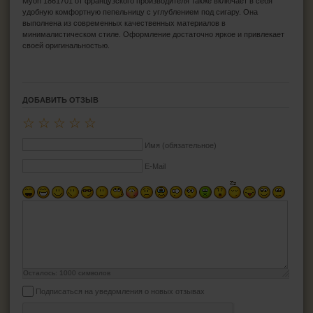
Myon 1861701 от французского производителя также включает в себя
удобную комфортную пепельницу с углублением под сигару. Она
выполнена из современных качественных материалов в
минималистическом стиле. Оформление достаточно яркое и привлекает
своей оригинальностью.
ДОБАВИТЬ ОТЗЫВ
☆
☆
☆
☆
☆
Имя (обязательное)
E-Mail
Осталось:
1000
символов
Подписаться на уведомления о новых отзывах