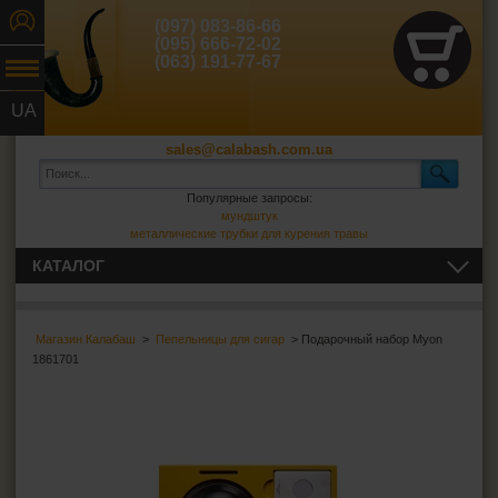
(097) 083-86-66
(095) 666-72-02
(063) 191-77-67
UA
RU
sales@calabash.com.ua
Популярные запросы:
мундштук
металлические трубки для курения травы
КАТАЛОГ
ТРУБКИ И ВСЁ ДЛЯ НИХ
Магазин Калабаш
>
Пепельницы для сигар
> Подарочный набор Myon
СИГАРЫ, СИГАРИЛЛЫ И ВСЁ ДЛЯ НИХ
1861701
Пепельницы для сигар
Зажигалки для сигар
Футляры для сигар
Гильотины для сигар