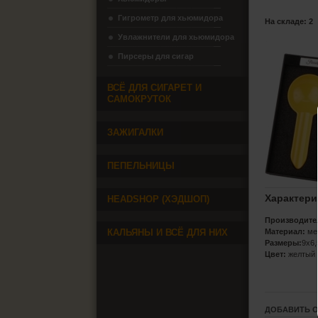
Гигрометр для хьюмидора
На складе: 2
Увлажнители для хьюмидора
Пирсеры для сигар
ВСЁ ДЛЯ СИГАРЕТ И
САМОКРУТОК
ЗАЖИГАЛКИ
ПЕПЕЛЬНИЦЫ
Характери
HEADSHOP (ХЭДШОП)
Производите
КАЛЬЯНЫ И ВСЁ ДЛЯ НИХ
Материал:
ме
Размеры:
9х6,
Цвет:
желтый
ДОБАВИТЬ 