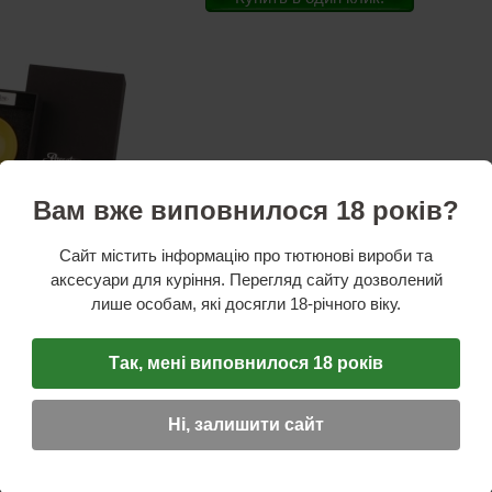
Вам вже виповнилося 18 років?
Сайт містить інформацію про тютюнові вироби та
аксесуари для куріння. Перегляд сайту дозволений
лише особам, які досягли 18-річного віку.
стики
ль:
Passatore
талл
Так, мені виповнилося 18 років
5х2
см
Ні, залишити сайт
ОТЗЫВ