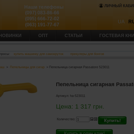
ЛИЧНЫЙ КАБИ
Наши телефоны
(097) 083-86-66
(095) 666-72-02
UA
R
(063) 191-77-67
НОВИНКИ
ОПТ
СТАТЬИ
ГОСТЕВАЯ КН
просы:
купить машинку для самокруток
прекулеры для бонгов
баш
>
Пепельницы для сигар
> Пепельница сигарная Passatore 523011
Пепельница сигарная Passat
Артикул:
ha-523011
Цена:
1 317
грн.
Количество:
Купить!
Купить в один клик!