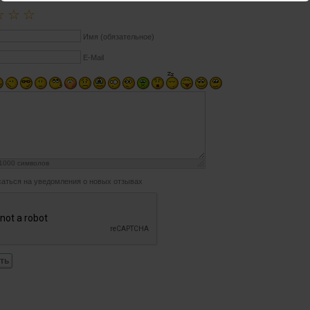
☆
☆
☆
Имя (обязательное)
E-Mail
1000
символов
аться на уведомления о новых отзывах
ть