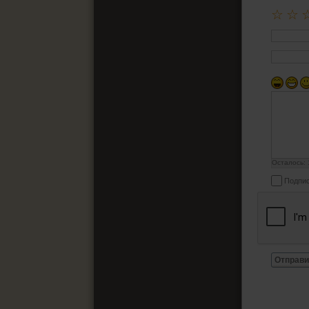
☆
☆
Осталось:
Подпис
Отправи