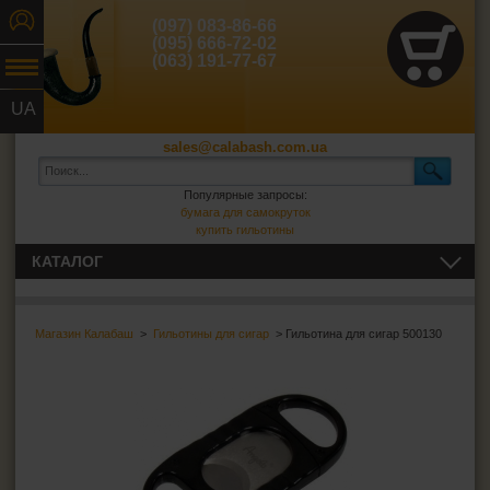
(097) 083-86-66
(095) 666-72-02
(063) 191-77-67
UA
RU
sales@calabash.com.ua
Популярные запросы:
бумага для самокруток
купить гильотины
КАТАЛОГ
ТРУБКИ И ВСЁ ДЛЯ НИХ
Магазин Калабаш
>
Гильотины для сигар
> Гильотина для сигар 500130
СИГАРЫ, СИГАРИЛЛЫ И ВСЁ ДЛЯ НИХ
Пепельницы для сигар
Зажигалки для сигар
Футляры для сигар
Гильотины для сигар