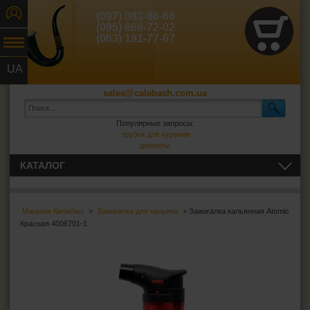
(097) 083-86-66
(095) 666-72-02
(063) 191-77-67
UA
RU
sales@calabash.com.ua
Популярные запросы:
трубки для курения
джоинты
КАТАЛОГ
ТРУБКИ И ВСЁ ДЛЯ НИХ
Магазин Калабаш
>
Зажигалка для кальяна
> Зажигалка кальянная Atomic
СИГАРЫ, СИГАРИЛЛЫ И ВСЁ ДЛЯ НИХ
Красная 4006701-1
ВСЁ ДЛЯ СИГАРЕТ И САМОКРУТОК
ЗАЖИГАЛКИ