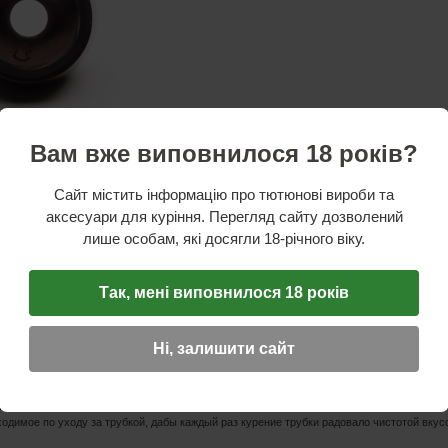
стики
Вам вже виповнилося 18 років?
ль:
Falcon (Англия)
ндштука:
Металл. пищевой пластик
Сайт містить інформацію про тютюнові вироби та
ши:
Вереск
аксесуари для куріння. Перегляд сайту дозволений
ции:
Кольца
:
140 мм
лише особам, які досягли 18-річного віку.
тука:
42 мм
:
27 мм (высота съемной части)
мм
Так, мені виповнилося 18 років
диаметр чаши:
27 мм
ставлены чаши формой "Bulldog" (Бульдог) и "Algiers" (Алжир).
Ні, залишити сайт
 всегда выгодно отличались от моделей иных марок своей уникальной конструкцией. Н
атентированной технологией создания прохладного и сухого дыма, пришлась по вкусу
м в своем сегменте. Предлагаемый набор трубки Falcon несомненно порадует высоки
трубку с двумя сменными чашами, что, несомненно, порадуют возможностью экспери
ходимое по уходу за трубкой, дабы каждый раз курение трубки радовало чистотой вку