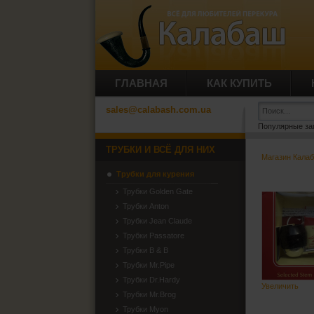
ГЛАВНАЯ
КАК КУПИТЬ
sales@calabash.com.ua
Популярные за
ТРУБКИ И ВСЁ ДЛЯ НИХ
Магазин Кала
Трубки для курения
Трубки Golden Gate
Трубки Anton
Трубки Jean Claude
Трубки Passatore
Трубки B & B
Трубки Mr.Pipe
Трубки Dr.Hardy
Увеличить
Трубки Mr.Brog
Трубки Myon