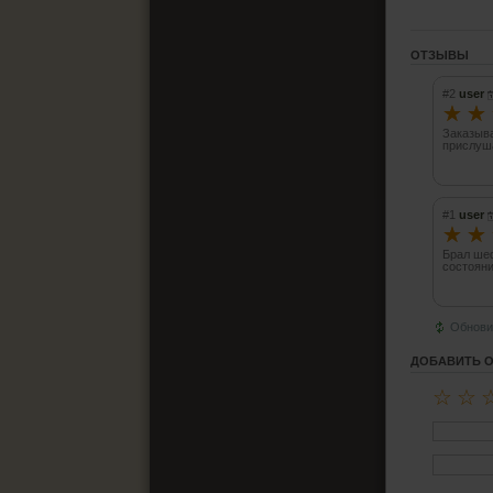
ОТЗЫВЫ
#2
user
☆
☆
Заказыва
прислуш
#1
user
☆
☆
Брал шеф
состояни
Обнови
ДОБАВИТЬ 
☆
☆