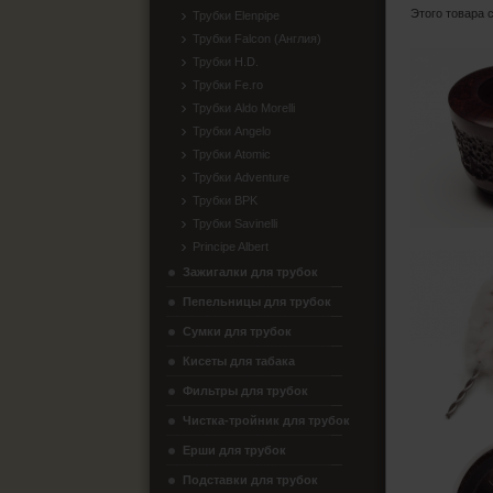
Этого товара 
Трубки Elenpipe
Трубки Falcon (Англия)
Трубки H.D.
Трубки Fe.ro
Трубки Aldo Morelli
Трубки Angelo
Трубки Atomic
Трубки Adventure
Трубки BPK
Трубки Savinelli
Principe Albert
Зажигалки для трубок
Пепельницы для трубок
Сумки для трубок
Кисеты для табака
Фильтры для трубок
Чистка-тройник для трубок
Ерши для трубок
Подставки для трубок