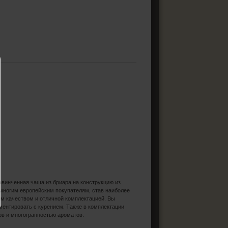
авинченная чаша из бриара на конструкцию из
 многим европейским покупателям, став наиболее
м качеством и отличной комплектацией. Вы
ментировать с курением. Также в комплектации
сов и многогранностью ароматов.