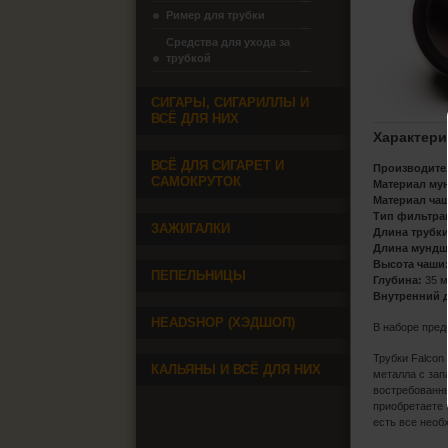
Ример для трубки
Средства для ухода за
трубкой
СИГАРЫ, СИГАРИЛЛЫ И
ВСЁ ДЛЯ НИХ
Характери
ВСЁ ДЛЯ СИГАРЕТ И
Производите
САМОКРУТОК
Материал му
Материал ча
Тип фильтра
ЗАЖИГАЛКИ
Длина трубки
Длина мундш
Высота чаши
ПЕПЕЛЬНИЦЫ
Глубина:
35 
Внутренний 
HEADSHOP (ХЭДШОП)
В наборе пред
Трубки Falcon
КАЛЬЯНЫ И ВСЁ ДЛЯ НИХ
металла с зап
востребованны
приобретаете 
есть все необ