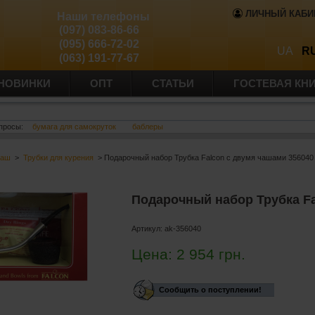
ЛИЧНЫЙ КАБИ
Наши телефоны
(097) 083-86-66
(095) 666-72-02
UA
R
(063) 191-77-67
НОВИНКИ
ОПТ
СТАТЬИ
ГОСТЕВАЯ КН
просы:
бумага для самокруток
баблеры
баш
>
Трубки для курения
> Подарочный набор Трубка Falcon с двумя чашами 356040
Подарочный набор Трубка Fa
Артикул:
ak-356040
Цена:
2 954
грн.
Сообщить о поступлении!