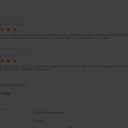
26.07.2020 14:55
☆
☆
☆
ли эту трубку для босса. Он ценитель трубок. Нам посоветовал именно этот набор он
ались. Съемные чаши отличные, мундштук сделан из металла и пластика
15.04.2020 07:00
☆
☆
☆
у на подарок, он у нас ценитель качественных трубок. Магазину благодарен - быстро
и, не помята. Подарок понравился.
ть список отзывов
ОТЗЫВ
☆
☆
☆
Имя (обязательное)
E-Mail