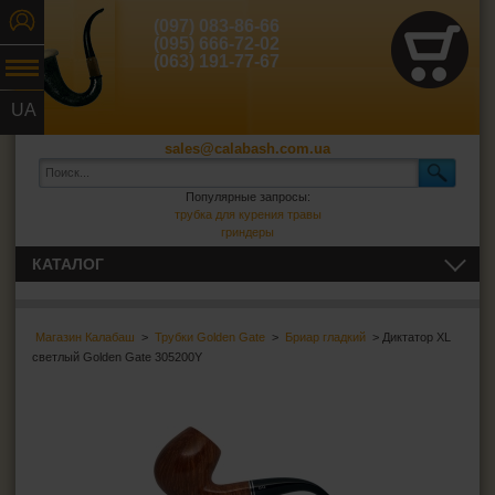
(097) 083-86-66
(095) 666-72-02
(063) 191-77-67
UA
RU
sales@calabash.com.ua
Популярные запросы:
трубка для курения травы
гриндеры
КАТАЛОГ
ТРУБКИ И ВСЁ ДЛЯ НИХ
Магазин Калабаш
>
Трубки Golden Gate
>
Бриар гладкий
> Диктатор XL
СИГАРЫ, СИГАРИЛЛЫ И ВСЁ ДЛЯ НИХ
светлый Golden Gate 305200Y
ВСЁ ДЛЯ СИГАРЕТ И САМОКРУТОК
ЗАЖИГАЛКИ