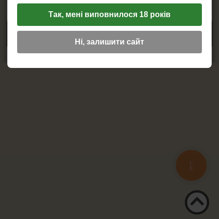
ПЕПЕЛЬНИЦЫ
Copyright © 2012 - 2026 Калабаш.
Так, мені виповнилося 18 років
HEADSHOP (ХЭДШОП)
ПОСЕЩЕНИЕ И ПРОСМОТР САЙТА ЛИЦАМ ДО 18 ЛЕТ
ЗАПРЕЩЕНО
Ні, залишити сайт
КАЛЬЯНЫ И ВСЁ ДЛЯ НИХ
КНОПКА
ЗВ'ЯЗКУ