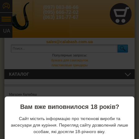
(097) 083-86-66
(095) 666-72-02
(063) 191-77-67
UA
RU
sales@calabash.com.ua
Популярные запросы:
бумага для самокруток
пластиковые гриндеры
КАТАЛОГ
ТРУБКИ И ВСЁ ДЛЯ НИХ
Магазин Калабаш
СИГАРЫ, СИГАРИЛЛЫ И ВСЁ ДЛЯ НИХ
Ошибка
: Извините, но запрошенный товар не найден!
Вам вже виповнилося 18 років?
ВСЁ ДЛЯ СИГАРЕТ И САМОКРУТОК
Сайт містить інформацію про тютюнові вироби та
аксесуари для куріння. Перегляд сайту дозволений лише
ЗАЖИГАЛКИ
особам, які досягли 18-річного віку.