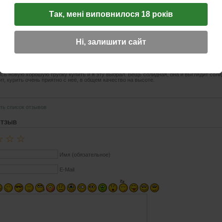
стей. Вересковый чубук и эбонитовый мундштук помогут раскрыться всей вкусовой г
Так, мені виповнилося 18 років
Ні, залишити сайт
13.09.2021 07:19
☆
☆
☆
сь новую хорошую трубку купить и я эту выбрал. Вещь солидная, она и выглядит соли
ит, курить очень приятно с неё, в общем качество на высоте.
ть список отзывов
ОТЗЫВ
☆
☆
☆
Имя (обязательное)
E-Mail