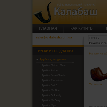
ГЛАВНАЯ
КАК КУПИТЬ
sales@calabash.com.ua
Популярные за
ТРУБКИ И ВСЁ ДЛЯ НИХ
Магазин Кала
Трубки для курения
Трубки Golden Gate
Трубки Anton
Трубки Jean Claude
Трубки Passatore
Увеличить
Трубки B & B
Трубки Mr.Pipe
Трубки Dr.Hardy
Трубки Mr.Brog
Трубки Myon