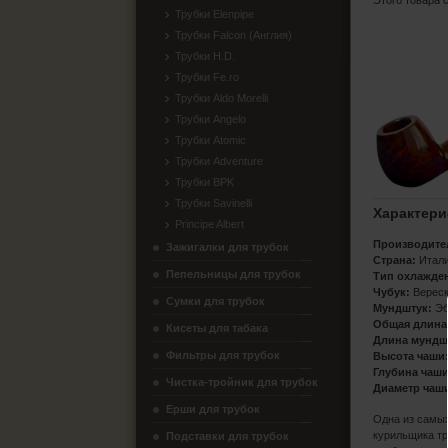
Этого товара 
Трубки Elenpipe
Трубки Falcon (Англия)
Трубки H.D.
Трубки Fe.ro
Трубки Aldo Morelli
Трубки Angelo
Трубки Atomic
Трубки Adventure
Трубки BPK
Трубки Savinelli
Характери
Principe Albert
Производите
Зажигалки для трубок
Страна:
Итал
Пепельницы для трубок
Тип охлажде
Чубук:
Верес
Сумки для трубок
Мундштук:
Эб
Общая длина
Кисеты для табака
Длина мундш
Фильтры для трубок
Высота чаши
Глубина чаши
Чистка-тройник для трубок
Диаметр чаш
Ерши для трубок
Одна из самых
курильщика тр
Подставки для трубок