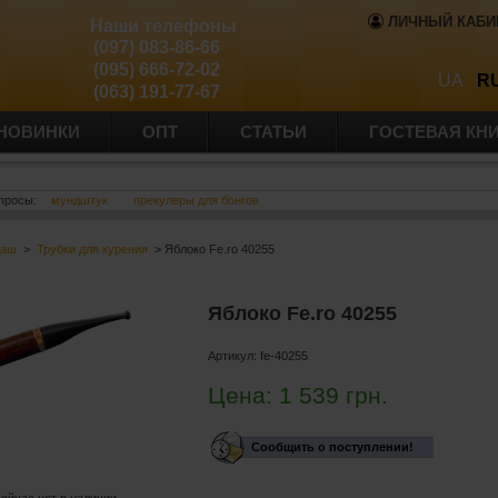
ЛИЧНЫЙ КАБИ
Наши телефоны
(097) 083-86-66
(095) 666-72-02
UA
R
(063) 191-77-67
НОВИНКИ
ОПТ
СТАТЬИ
ГОСТЕВАЯ КН
просы:
мундштук
прекулеры для бонгов
баш
>
Трубки для курения
> Яблоко Fe.ro 40255
Яблоко Fe.ro 40255
Артикул:
fe-40255
Цена:
1 539
грн.
Сообщить о поступлении!