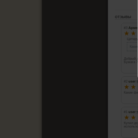
ОТЗЫВЫ
#3
Арме
☆
☆
Цитиру
Каки
Добрый 
Бумага 7
#2
user
☆
☆
Какие фи
#1
user
☆
☆
Купил де
использо