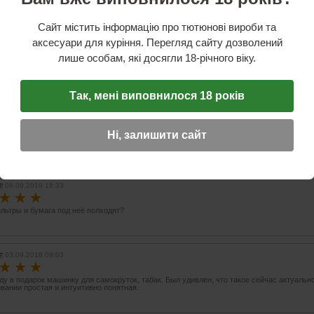
Сайт містить інформацію про тютюнові вироби та
аксесуари для куріння. Перегляд сайту дозволений
лише особам, які досягли 18-річного віку.
н Даниелян
09.09.2019 12:01
☆
☆
☆
ю Александр:
Так, мені виповнилося 18 років
е фильтры и бумага под неё полходят?
день.
Ні, залишити сайт
0мм и 78 мм длиной фильтра любые как 6 мм так и 8 мм в диаметре.
08.09.2019 18:33
☆
☆
☆
льтры и бумага под неё полходят?
03.09.2018 09:03
☆
☆
☆
ду в подарок машинку для самокруток, табак. Был удивлен, что такое сейчас актуальн
вании простая и интуитивно понятная.