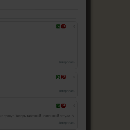
0
Цитировать
0
Цитировать
0
о и тронут. Теперь табачный неспешный ритуал. В
Цитировать