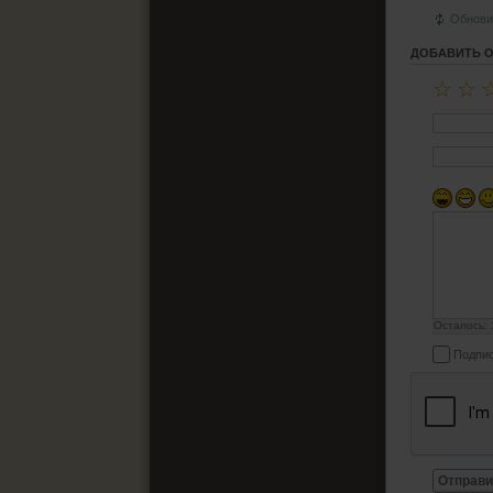
Обнови
ДОБАВИТЬ 
☆
☆
Осталось:
Подпис
Отправи