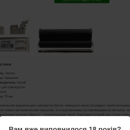
стики
ль:
Atomic
а:
Германия
зводитель:
Китай
:
для самокруток
талл
ы:
78 мм
лическая машинка для самокруток Atomic немецкого качества радует своей механико
 не только металлическим корпусом, но и внутренними составляющими из металла, чт
вышенная износостойкость – отличительная черта, благодаря которой она стала стол
 для самокруток Atomic способна радовать качественными ровными самокрутками, п
жедневной эксплуатации.
Вам вже виповнилося 18 років?