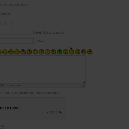
ть список отзывов
ОТЗЫВ
☆
☆
☆
Имя (обязательное)
E-Mail
1000
символов
аться на уведомления о новых отзывах
ть