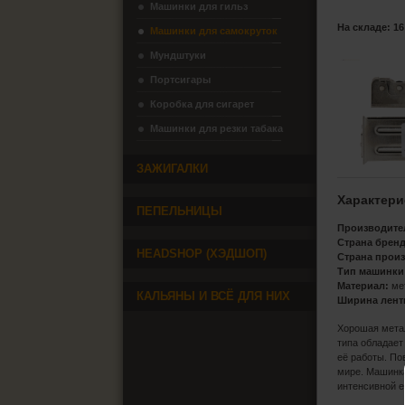
Машинки для гильз
На складе: 16
Машинки для самокруток
Мундштуки
Портсигары
Коробка для сигарет
Машинки для резки табака
ЗАЖИГАЛКИ
Характери
ПЕПЕЛЬНИЦЫ
Производите
Страна бренд
HEADSHOP (ХЭДШОП)
Страна прои
Тип машинки
Материал:
ме
КАЛЬЯНЫ И ВСЁ ДЛЯ НИХ
Ширина лент
Хорошая метал
типа обладает
её работы. По
мире. Машинка
интенсивной е