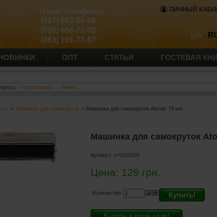
ЛИЧНЫЙ КАБИ
Наши телефоны
(097) 083-86-66
(095) 666-72-02
UA
R
(063) 191-77-67
НОВИНКИ
ОПТ
СТАТЬИ
ГОСТЕВАЯ КН
просы:
портсигары
бонги
баш
>
Машинки для самокруток
> Машинка для самокруток Atomic 78 мм
Машинка для самокруток Ato
Артикул:
cl-0125505
Цена:
129
грн.
Количество:
Купить!
Купить в один клик!