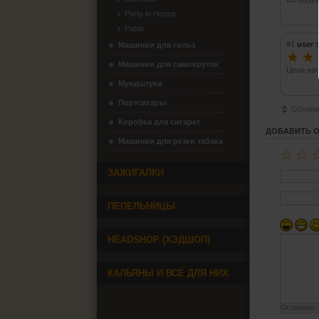
Party in House
Pablo
#1
user
Машинки для гильз
☆
☆
Машинки для самокруток
Цена-кач
Мундштуки
Портсигары
Обнови
Коробка для сигарет
ДОБАВИТЬ 
Машинки для резки табака
☆
☆
ЗАЖИГАЛКИ
ПЕПЕЛЬНИЦЫ
HEADSHOP (ХЭДШОП)
КАЛЬЯНЫ И ВСЁ ДЛЯ НИХ
Осталось: