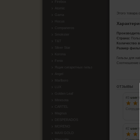
Firebox
Atomic
Этого товара 
Gama
Hocus
Характери
Companeros
Производите
Smokster
Страна:
Поль
T&T
Количество в
Silver Star
Размер филь
Korona
Гильзы для на
Fenix
Соотношение ц
Ящик сигаретных гильз
Angel
Marlboro
ОТЗЫВЫ
LUX
Golden Leaf
#3
user
Minesota
☆
☆
CARTEL
Сотрудни
Magnus
DESPERADOS
MORENO
#2
user
☆
☆
MAXI GOLD
Mascotte
Сотрудни