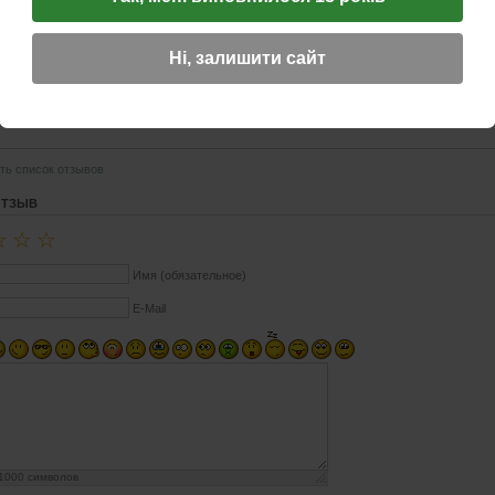
Ні, залишити сайт
19.04.2018 14:32
☆
☆
☆
ество очень радует.
ть список отзывов
ОТЗЫВ
☆
☆
☆
Имя (обязательное)
E-Mail
1000
символов