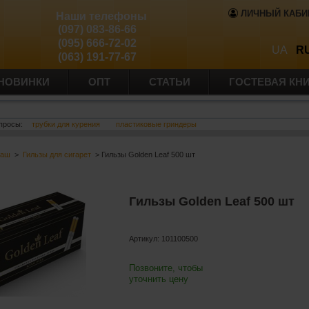
ЛИЧНЫЙ КАБИ
Наши телефоны
(097) 083-86-66
(095) 666-72-02
UA
R
(063) 191-77-67
НОВИНКИ
ОПТ
СТАТЬИ
ГОСТЕВАЯ КН
просы:
трубки для курения
пластиковые гриндеры
баш
>
Гильзы для сигарет
> Гильзы Golden Leaf 500 шт
Гильзы Golden Leaf 500 шт
Артикул:
101100500
Позвоните, чтобы
уточнить цену